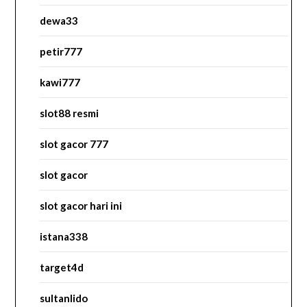
dewa33
petir777
kawi777
slot88 resmi
slot gacor 777
slot gacor
slot gacor hari ini
istana338
target4d
sultanlido