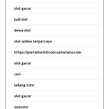
slot gacor
judi slot
dewa slot
slot online terpercaya
https://portalturisticoecuatoriano.com
slot gacor
ceri
ladang toto
slot gacor
osototo