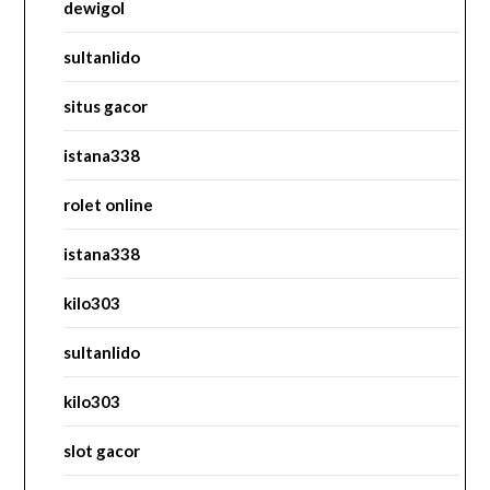
dewigol
sultanlido
situs gacor
istana338
rolet online
istana338
kilo303
sultanlido
kilo303
slot gacor