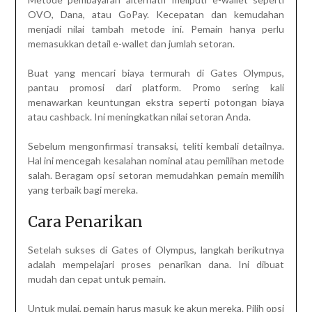
OVO, Dana, atau GoPay. Kecepatan dan kemudahan
menjadi nilai tambah metode ini. Pemain hanya perlu
memasukkan detail e-wallet dan jumlah setoran.
Buat yang mencari biaya termurah di Gates Olympus,
pantau promosi dari platform. Promo sering kali
menawarkan keuntungan ekstra seperti potongan biaya
atau cashback. Ini meningkatkan nilai setoran Anda.
Sebelum mengonfirmasi transaksi, teliti kembali detailnya.
Hal ini mencegah kesalahan nominal atau pemilihan metode
salah. Beragam opsi setoran memudahkan pemain memilih
yang terbaik bagi mereka.
Cara Penarikan
Setelah sukses di Gates of Olympus, langkah berikutnya
adalah mempelajari proses penarikan dana. Ini dibuat
mudah dan cepat untuk pemain.
Untuk mulai, pemain harus masuk ke akun mereka. Pilih opsi