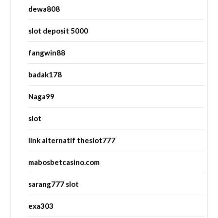
dewa808
slot deposit 5000
fangwin88
badak178
Naga99
slot
link alternatif theslot777
mabosbetcasino.com
sarang777 slot
exa303