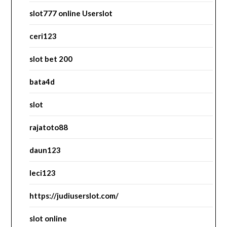
slot777 online Userslot
ceri123
slot bet 200
bata4d
slot
rajatoto88
daun123
leci123
https://judiuserslot.com/
slot online