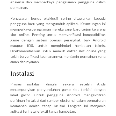
efisiensi dan memperkaya pengalaman pengguna dalam
permainan.
Penawaran bonus eksklusif sering ditawarkan kepada
pengguna baru yang mengunduh aplikasi. Keuntungan ini
memperkaya pengalaman mereka yang baru terjun ke arena
slot online. Penting untuk memverifikasi kompatibilitas
game dengan sistem operasi perangkat, baik Android
maupun iOS, untuk menghindari hambatan teknis.
Direkomendasikan untuk memilih daftar slot online yang
telah terverifikasi keamanannya, menjamin permainan yang
aman dan nyaman.
Instalasi
Proses instalasi dimulai segera setelah Anda
merampungkan pengunduhan game slot terkini dengan
label gacor. Untuk pengguna Android, mengaktifkan
perizinan instalasi dari sumber eksternal dalam pengaturan
keamanan adalah tahap krusial. Langkah ini menjamin
aplikasi terinstal efektif tanpa hambatan.