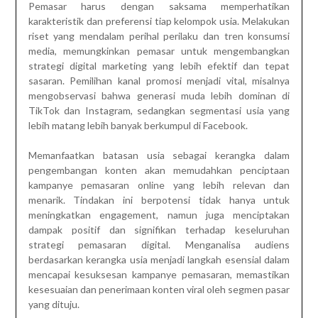
Pemasar harus dengan saksama memperhatikan
karakteristik dan preferensi tiap kelompok usia. Melakukan
riset yang mendalam perihal perilaku dan tren konsumsi
media, memungkinkan pemasar untuk mengembangkan
strategi digital marketing yang lebih efektif dan tepat
sasaran. Pemilihan kanal promosi menjadi vital, misalnya
mengobservasi bahwa generasi muda lebih dominan di
TikTok dan Instagram, sedangkan segmentasi usia yang
lebih matang lebih banyak berkumpul di Facebook.
Memanfaatkan batasan usia sebagai kerangka dalam
pengembangan konten akan memudahkan penciptaan
kampanye pemasaran online yang lebih relevan dan
menarik. Tindakan ini berpotensi tidak hanya untuk
meningkatkan engagement, namun juga menciptakan
dampak positif dan signifikan terhadap keseluruhan
strategi pemasaran digital. Menganalisa audiens
berdasarkan kerangka usia menjadi langkah esensial dalam
mencapai kesuksesan kampanye pemasaran, memastikan
kesesuaian dan penerimaan konten viral oleh segmen pasar
yang dituju.