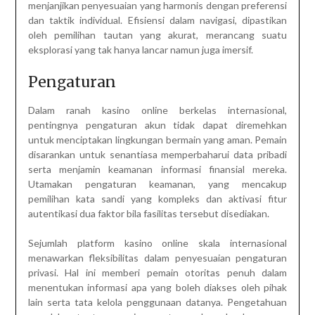
menjanjikan penyesuaian yang harmonis dengan preferensi
dan taktik individual. Efisiensi dalam navigasi, dipastikan
oleh pemilihan tautan yang akurat, merancang suatu
eksplorasi yang tak hanya lancar namun juga imersif.
Pengaturan
Dalam ranah kasino online berkelas internasional,
pentingnya pengaturan akun tidak dapat diremehkan
untuk menciptakan lingkungan bermain yang aman. Pemain
disarankan untuk senantiasa memperbaharui data pribadi
serta menjamin keamanan informasi finansial mereka.
Utamakan pengaturan keamanan, yang mencakup
pemilihan kata sandi yang kompleks dan aktivasi fitur
autentikasi dua faktor bila fasilitas tersebut disediakan.
Sejumlah platform kasino online skala internasional
menawarkan fleksibilitas dalam penyesuaian pengaturan
privasi. Hal ini memberi pemain otoritas penuh dalam
menentukan informasi apa yang boleh diakses oleh pihak
lain serta tata kelola penggunaan datanya. Pengetahuan