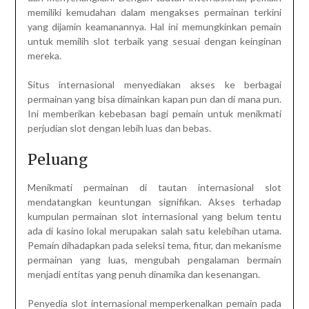
memiliki kemudahan dalam mengakses permainan terkini
yang dijamin keamanannya. Hal ini memungkinkan pemain
untuk memilih slot terbaik yang sesuai dengan keinginan
mereka.
Situs internasional menyediakan akses ke berbagai
permainan yang bisa dimainkan kapan pun dan di mana pun.
Ini memberikan kebebasan bagi pemain untuk menikmati
perjudian slot dengan lebih luas dan bebas.
Peluang
Menikmati permainan di tautan internasional slot
mendatangkan keuntungan signifikan. Akses terhadap
kumpulan permainan slot internasional yang belum tentu
ada di kasino lokal merupakan salah satu kelebihan utama.
Pemain dihadapkan pada seleksi tema, fitur, dan mekanisme
permainan yang luas, mengubah pengalaman bermain
menjadi entitas yang penuh dinamika dan kesenangan.
Penyedia slot internasional memperkenalkan pemain pada