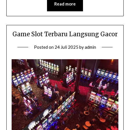
Read more
Game Slot Terbaru Langsung Gacor
Posted on
24 Juli 2025
by
admin