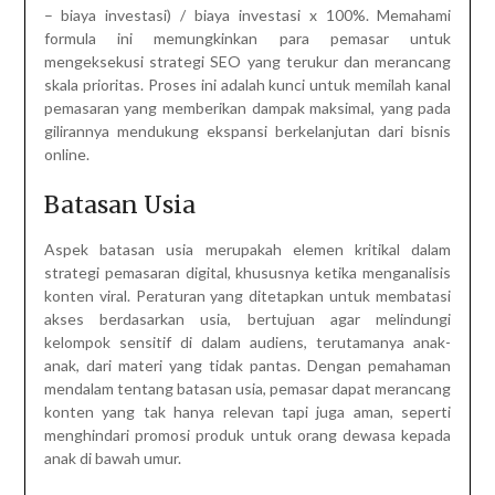
– biaya investasi) / biaya investasi x 100%. Memahami
formula ini memungkinkan para pemasar untuk
mengeksekusi strategi SEO yang terukur dan merancang
skala prioritas. Proses ini adalah kunci untuk memilah kanal
pemasaran yang memberikan dampak maksimal, yang pada
gilirannya mendukung ekspansi berkelanjutan dari bisnis
online.
Batasan Usia
Aspek batasan usia merupakah elemen kritikal dalam
strategi pemasaran digital, khususnya ketika menganalisis
konten viral. Peraturan yang ditetapkan untuk membatasi
akses berdasarkan usia, bertujuan agar melindungi
kelompok sensitif di dalam audiens, terutamanya anak-
anak, dari materi yang tidak pantas. Dengan pemahaman
mendalam tentang batasan usia, pemasar dapat merancang
konten yang tak hanya relevan tapi juga aman, seperti
menghindari promosi produk untuk orang dewasa kepada
anak di bawah umur.