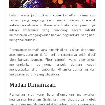
Dalam arena judi online
maxwin
kehadiran game slot
terbaru yang langsung ‘gacor’ memicu diskusi intens di
antara para aficionado. Karakteristik utama yang menonjol
adalah antarmuka yang dirancang secara intuitif,
memastikan keterjangkauan bahkan bagi individu yang baru
mengenal dunia ini.
Pengalaman bermain yang dinamis di situs-situs slot papan
atas menggunakan daftar online terpercaya telah dipuji
oleh banyak pemain. Fitur canggih yang disematkan
memungkinkan pengguna untuk dengan cepat
menyesuaikan diri, mempelajari dinamika permainan, dan
merasakan euforia yang dihasilkan.
Mudah Dimainkan
Permainan slot yang baru diluncurkan menawarkan
keuntungan beragam. Grafik yang memukau bersama efek
suara yang meriah menciptakan sebuah arena permainan