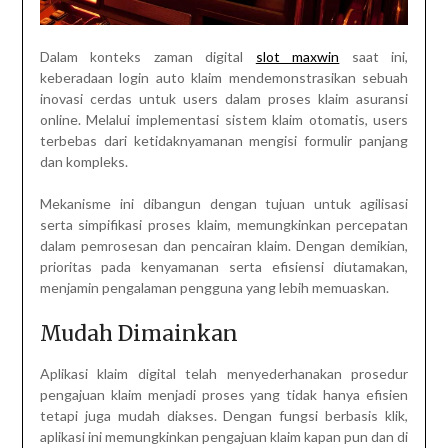
Dalam konteks zaman digital
slot maxwin
saat ini,
keberadaan login auto klaim mendemonstrasikan sebuah
inovasi cerdas untuk users dalam proses klaim asuransi
online. Melalui implementasi sistem klaim otomatis, users
terbebas dari ketidaknyamanan mengisi formulir panjang
dan kompleks.
Mekanisme ini dibangun dengan tujuan untuk agilisasi
serta simpifikasi proses klaim, memungkinkan percepatan
dalam pemrosesan dan pencairan klaim. Dengan demikian,
prioritas pada kenyamanan serta efisiensi diutamakan,
menjamin pengalaman pengguna yang lebih memuaskan.
Mudah Dimainkan
Aplikasi klaim digital telah menyederhanakan prosedur
pengajuan klaim menjadi proses yang tidak hanya efisien
tetapi juga mudah diakses. Dengan fungsi berbasis klik,
aplikasi ini memungkinkan pengajuan klaim kapan pun dan di