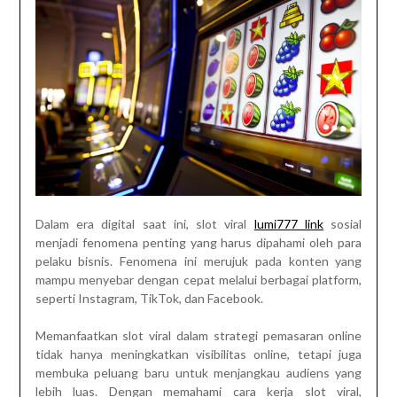
Dalam era digital saat ini, slot viral
lumi777 link
sosial
menjadi fenomena penting yang harus dipahami oleh para
pelaku bisnis. Fenomena ini merujuk pada konten yang
mampu menyebar dengan cepat melalui berbagai platform,
seperti Instagram, TikTok, dan Facebook.
Memanfaatkan slot viral dalam strategi pemasaran online
tidak hanya meningkatkan visibilitas online, tetapi juga
membuka peluang baru untuk menjangkau audiens yang
lebih luas. Dengan memahami cara kerja slot viral,