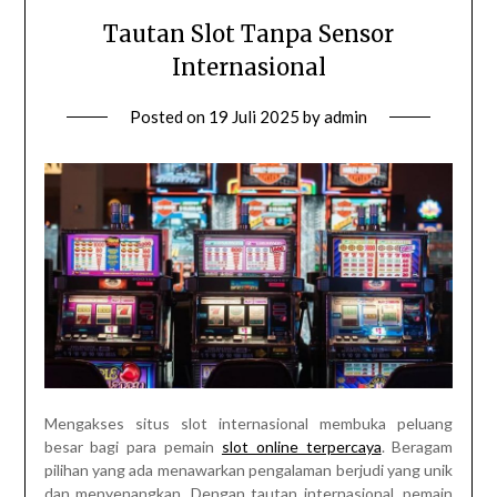
Tautan Slot Tanpa Sensor
Internasional
Posted on
19 Juli 2025
by
admin
Mengakses situs slot internasional membuka peluang
besar bagi para pemain
slot online terpercaya
. Beragam
pilihan yang ada menawarkan pengalaman berjudi yang unik
dan menyenangkan. Dengan tautan internasional, pemain