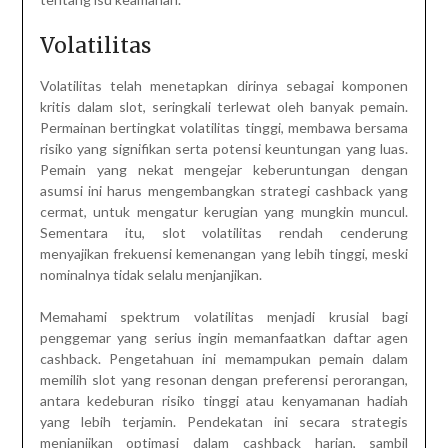
Volatilitas
Volatilitas telah menetapkan dirinya sebagai komponen
kritis dalam slot, seringkali terlewat oleh banyak pemain.
Permainan bertingkat volatilitas tinggi, membawa bersama
risiko yang signifikan serta potensi keuntungan yang luas.
Pemain yang nekat mengejar keberuntungan dengan
asumsi ini harus mengembangkan strategi cashback yang
cermat, untuk mengatur kerugian yang mungkin muncul.
Sementara itu, slot volatilitas rendah cenderung
menyajikan frekuensi kemenangan yang lebih tinggi, meski
nominalnya tidak selalu menjanjikan.
Memahami spektrum volatilitas menjadi krusial bagi
penggemar yang serius ingin memanfaatkan daftar agen
cashback. Pengetahuan ini memampukan pemain dalam
memilih slot yang resonan dengan preferensi perorangan,
antara kedeburan risiko tinggi atau kenyamanan hadiah
yang lebih terjamin. Pendekatan ini secara strategis
menjanjikan optimasi dalam cashback harian, sambil