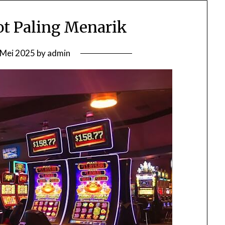
ot Paling Menarik
 Mei 2025
by
admin