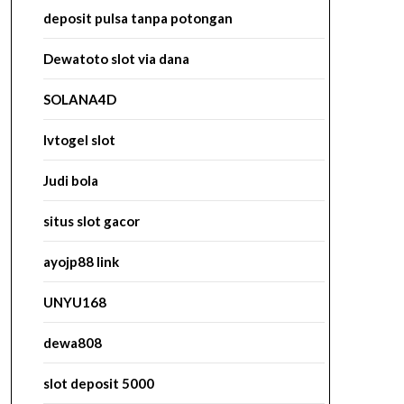
deposit pulsa tanpa potongan
Dewatoto slot via dana
SOLANA4D
lvtogel slot
Judi bola
situs slot gacor
ayojp88 link
UNYU168
dewa808
slot deposit 5000