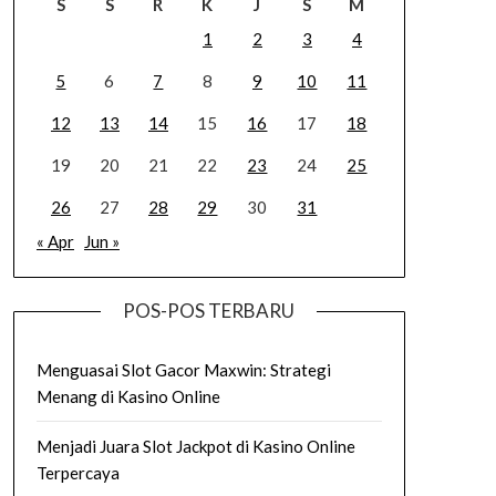
S
S
R
K
J
S
M
1
2
3
4
5
6
7
8
9
10
11
12
13
14
15
16
17
18
19
20
21
22
23
24
25
26
27
28
29
30
31
« Apr
Jun »
POS-POS TERBARU
Menguasai Slot Gacor Maxwin: Strategi
Menang di Kasino Online
Menjadi Juara Slot Jackpot di Kasino Online
Terpercaya