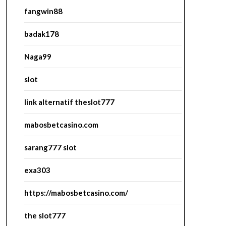
fangwin88
badak178
Naga99
slot
link alternatif theslot777
mabosbetcasino.com
sarang777 slot
exa303
https://mabosbetcasino.com/
the slot777