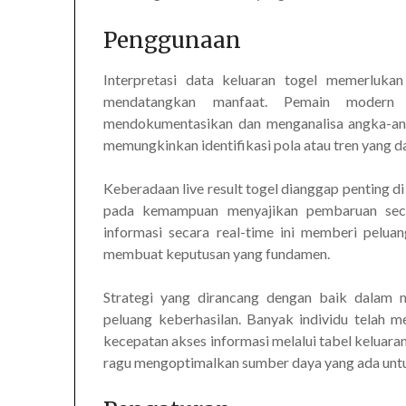
Penggunaan
Interpretasi data keluaran togel memerlukan
mendatangkan manfaat. Pemain modern s
mendokumentasikan dan menganalisa angka-ang
memungkinkan identifikasi pola atau tren yang d
Keberadaan live result togel dianggap penting d
pada kemampuan menyajikan pembaruan seca
informasi secara real-time ini memberi pelu
membuat keputusan yang fundamen.
Strategi yang dirancang dengan baik dalam 
peluang keberhasilan. Banyak individu telah 
kecepatan akses informasi melalui tabel keluaran 
ragu mengoptimalkan sumber daya yang ada untu