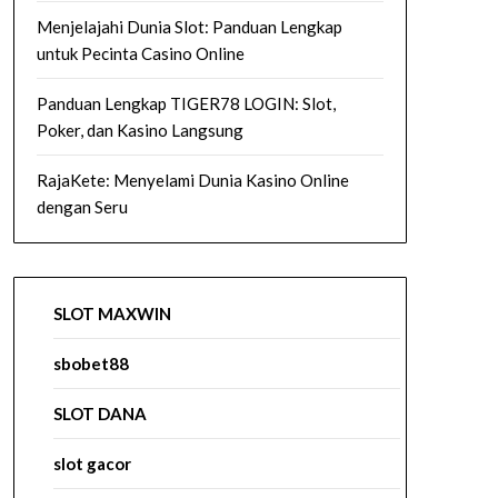
Menjelajahi Dunia Slot: Panduan Lengkap
untuk Pecinta Casino Online
Panduan Lengkap TIGER78 LOGIN: Slot,
Poker, dan Kasino Langsung
RajaKete: Menyelami Dunia Kasino Online
dengan Seru
SLOT MAXWIN
sbobet88
SLOT DANA
slot gacor