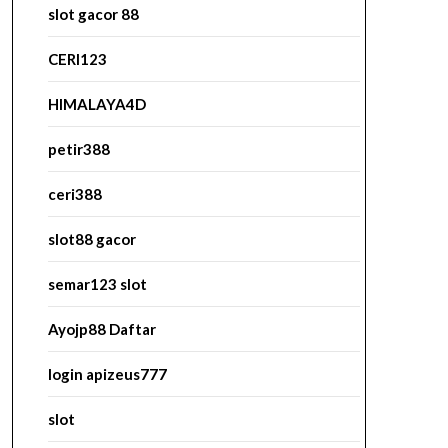
slot gacor 88
CERI123
HIMALAYA4D
petir388
ceri388
slot88 gacor
semar123 slot
Ayojp88 Daftar
login apizeus777
slot