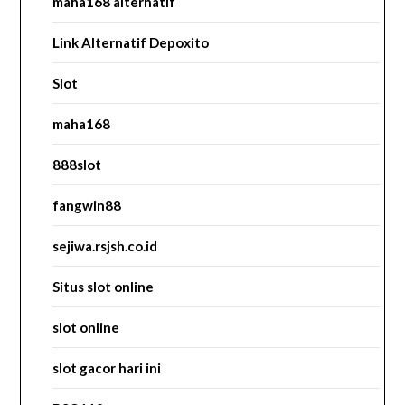
maha168 alternatif
Link Alternatif Depoxito
Slot
maha168
888slot
fangwin88
sejiwa.rsjsh.co.id
Situs slot online
slot online
slot gacor hari ini