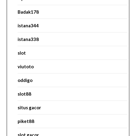
Badak178
istana344
istana338
slot
viutoto
oddigo
slot88
situs gacor
piket88
slot gacor