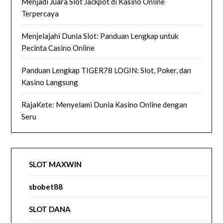
Menjadi Juara Slot Jackpot di Kasino Online
Terpercaya
Menjelajahi Dunia Slot: Panduan Lengkap untuk
Pecinta Casino Online
Panduan Lengkap TIGER78 LOGIN: Slot, Poker, dan
Kasino Langsung
RajaKete: Menyelami Dunia Kasino Online dengan
Seru
SLOT MAXWIN
sbobet88
SLOT DANA