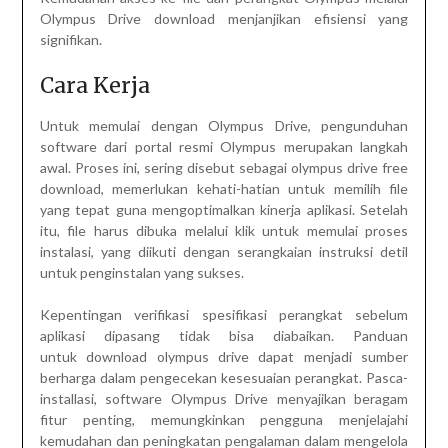
Olympus Drive download menjanjikan efisiensi yang
signifikan.
Cara Kerja
Untuk memulai dengan Olympus Drive, pengunduhan
software dari portal resmi Olympus merupakan langkah
awal. Proses ini, sering disebut sebagai olympus drive free
download, memerlukan kehati-hatian untuk memilih file
yang tepat guna mengoptimalkan kinerja aplikasi. Setelah
itu, file harus dibuka melalui klik untuk memulai proses
instalasi, yang diikuti dengan serangkaian instruksi detil
untuk penginstalan yang sukses.
Kepentingan verifikasi spesifikasi perangkat sebelum
aplikasi dipasang tidak bisa diabaikan. Panduan
untuk download olympus drive dapat menjadi sumber
berharga dalam pengecekan kesesuaian perangkat. Pasca-
installasi, software Olympus Drive menyajikan beragam
fitur penting, memungkinkan pengguna menjelajahi
kemudahan dan peningkatan pengalaman dalam mengelola