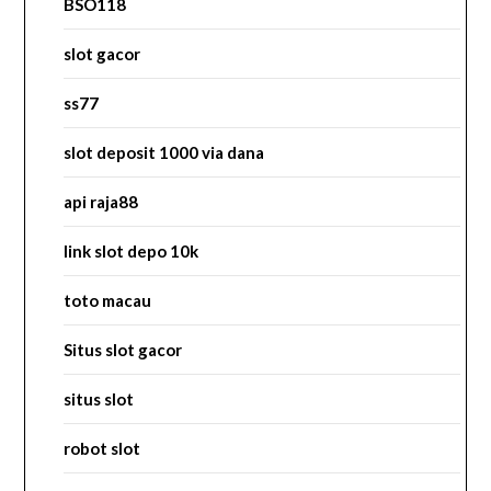
BSO118
slot gacor
ss77
slot deposit 1000 via dana
api raja88
link slot depo 10k
toto macau
Situs slot gacor
situs slot
robot slot