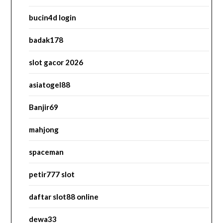
bucin4d login
badak178
slot gacor 2026
asiatogel88
Banjir69
mahjong
spaceman
petir777 slot
daftar slot88 online
dewa33