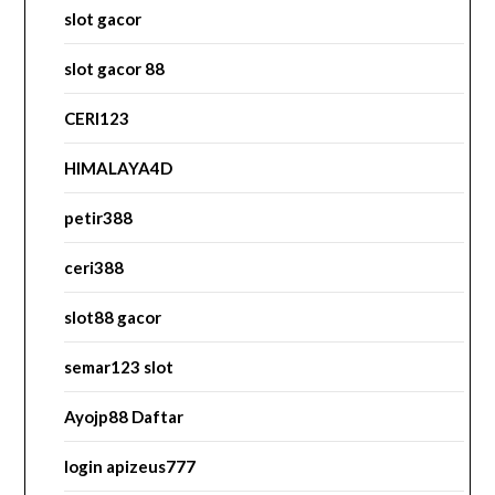
slot gacor
slot gacor 88
CERI123
HIMALAYA4D
petir388
ceri388
slot88 gacor
semar123 slot
Ayojp88 Daftar
login apizeus777