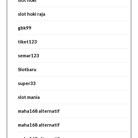
slot hoki raja
gbk99
tiket123
semar123
Slotbaru
super33
slot mania
maha168 alternatif
maha168 alternatif