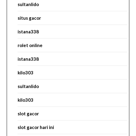
sultanlido
situs gacor
istana338
rolet online
istana338
kilo303
sultanlido
kilo303
slot gacor
slot gacor hari ini