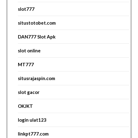
slot777
situstotobet.com
DAN777 Slot Apk
slot online
MT777
situsrajaspin.com
slot gacor
OKJKT
login ulat123
linkpt777.com