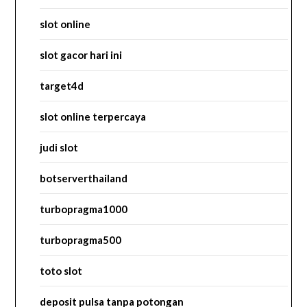
slot online
slot gacor hari ini
target4d
slot online terpercaya
judi slot
botserverthailand
turbopragma1000
turbopragma500
toto slot
deposit pulsa tanpa potongan