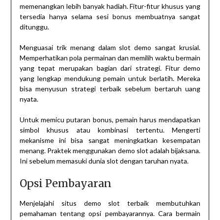
memenangkan lebih banyak hadiah. Fitur-fitur khusus yang
tersedia hanya selama sesi bonus membuatnya sangat
ditunggu.
Menguasai trik menang dalam slot demo sangat krusial.
Memperhatikan pola permainan dan memilih waktu bermain
yang tepat merupakan bagian dari strategi. Fitur demo
yang lengkap mendukung pemain untuk berlatih. Mereka
bisa menyusun strategi terbaik sebelum bertaruh uang
nyata.
Untuk memicu putaran bonus, pemain harus mendapatkan
simbol khusus atau kombinasi tertentu. Mengerti
mekanisme ini bisa sangat meningkatkan kesempatan
menang. Praktek menggunakan demo slot adalah bijaksana.
Ini sebelum memasuki dunia slot dengan taruhan nyata.
Opsi Pembayaran
Menjelajahi situs demo slot terbaik membutuhkan
pemahaman tentang opsi pembayarannya. Cara bermain