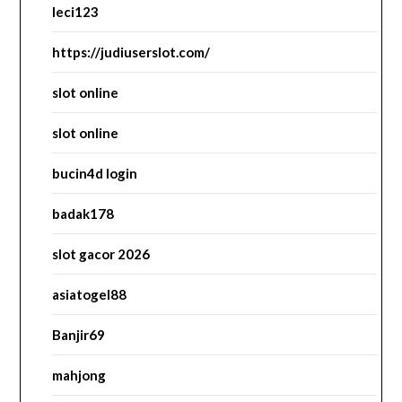
leci123
https://judiuserslot.com/
slot online
slot online
bucin4d login
badak178
slot gacor 2026
asiatogel88
Banjir69
mahjong