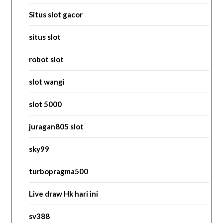
Situs slot gacor
situs slot
robot slot
slot wangi
slot 5000
juragan805 slot
sky99
turbopragma500
Live draw Hk hari ini
sv388