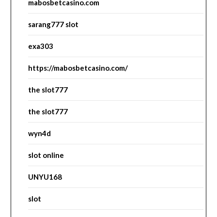
mabosbetcasino.com
sarang777 slot
exa303
https://mabosbetcasino.com/
the slot777
the slot777
wyn4d
slot online
UNYU168
slot