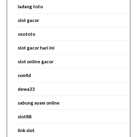
ladang toto
slot gacor
osototo
slot gacor hari ini
slot online gacor
son4d
dewa33
sabung ayam online
slot88
link slot