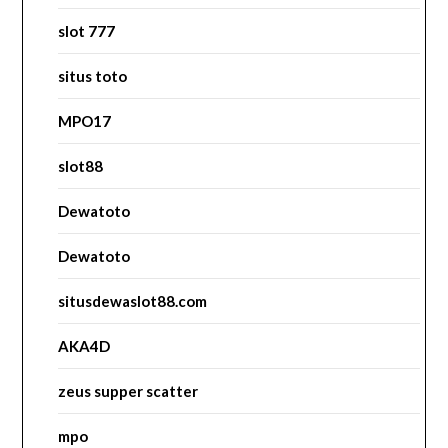
slot 777
situs toto
MPO17
slot88
Dewatoto
Dewatoto
situsdewaslot88.com
AKA4D
zeus supper scatter
mpo