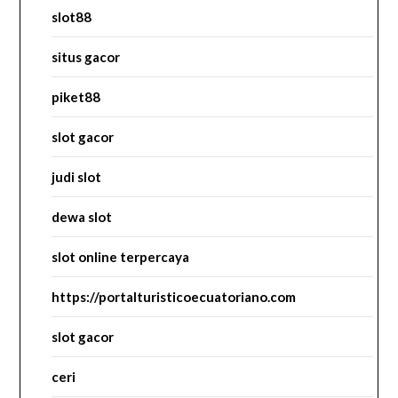
slot88
situs gacor
piket88
slot gacor
judi slot
dewa slot
slot online terpercaya
https://portalturisticoecuatoriano.com
slot gacor
ceri