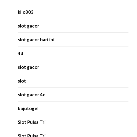
kilo303
slot gacor
slot gacor hari ini
4d
slot gacor
slot
slot gacor 4d
bajutogel
Slot Pulsa Tri
Slot Pulsa Tri