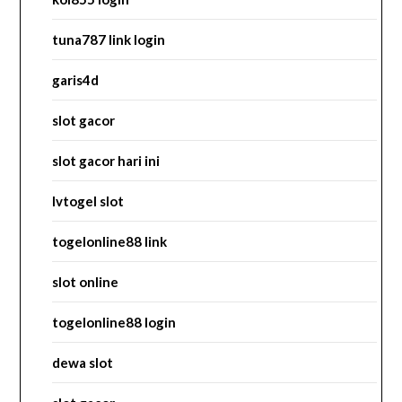
tuna787 link login
garis4d
slot gacor
slot gacor hari ini
lvtogel slot
togelonline88 link
slot online
togelonline88 login
dewa slot