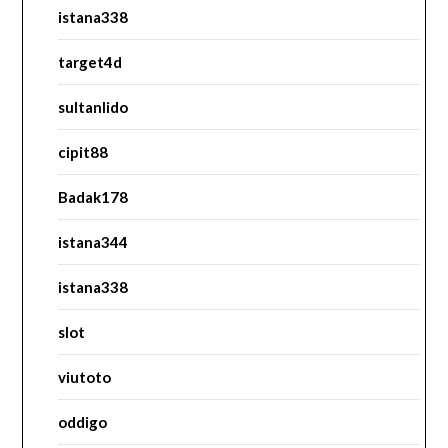
istana338
target4d
sultanlido
cipit88
Badak178
istana344
istana338
slot
viutoto
oddigo