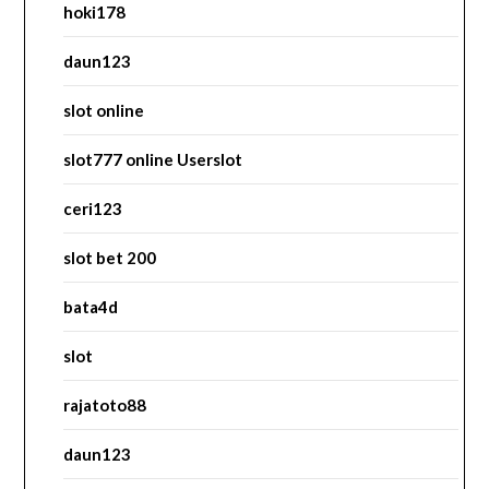
hoki178
daun123
slot online
slot777 online Userslot
ceri123
slot bet 200
bata4d
slot
rajatoto88
daun123