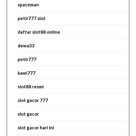
spaceman
petir777 slot
daftar slot88 online
dewa33
petir777
kawi777
slot88 resmi
slot gacor 777
slot gacor
slot gacor hari ini