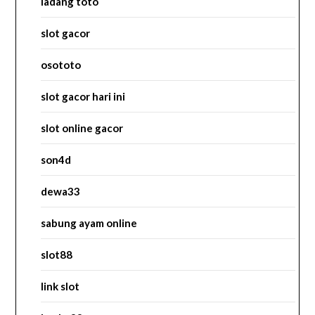
ladang toto
slot gacor
osototo
slot gacor hari ini
slot online gacor
son4d
dewa33
sabung ayam online
slot88
link slot