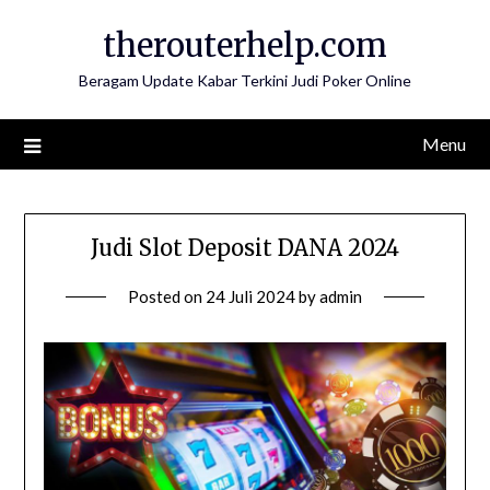
Skip
therouterhelp.com
to
content
Beragam Update Kabar Terkini Judi Poker Online
Menu
Judi Slot Deposit DANA 2024
Posted on
24 Juli 2024
by
admin