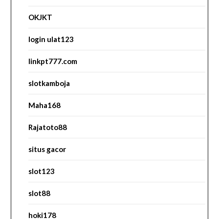
OKJKT
login ulat123
linkpt777.com
slotkamboja
Maha168
Rajatoto88
situs gacor
slot123
slot88
hoki178