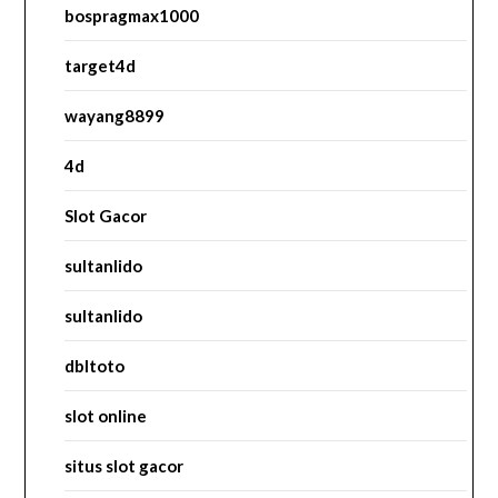
bospragmax1000
target4d
wayang8899
4d
Slot Gacor
sultanlido
sultanlido
dbltoto
slot online
situs slot gacor