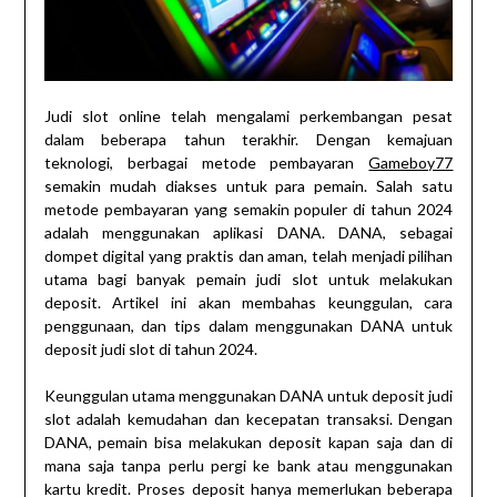
Judi slot online telah mengalami perkembangan pesat
dalam beberapa tahun terakhir. Dengan kemajuan
teknologi, berbagai metode pembayaran
Gameboy77
semakin mudah diakses untuk para pemain. Salah satu
metode pembayaran yang semakin populer di tahun 2024
adalah menggunakan aplikasi DANA. DANA, sebagai
dompet digital yang praktis dan aman, telah menjadi pilihan
utama bagi banyak pemain judi slot untuk melakukan
deposit. Artikel ini akan membahas keunggulan, cara
penggunaan, dan tips dalam menggunakan DANA untuk
deposit judi slot di tahun 2024.
Keunggulan utama menggunakan DANA untuk deposit judi
slot adalah kemudahan dan kecepatan transaksi. Dengan
DANA, pemain bisa melakukan deposit kapan saja dan di
mana saja tanpa perlu pergi ke bank atau menggunakan
kartu kredit. Proses deposit hanya memerlukan beberapa