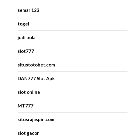
semar 123
togel
judi bola
slot777
situstotobet.com
DAN777 Slot Apk
slot online
MT777
situsrajaspin.com
slot gacor