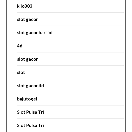
kilo303
slot gacor
slot gacor hari ini
4d
slot gacor
slot
slot gacor 4d
bajutogel
Slot Pulsa Tri
Slot Pulsa Tri