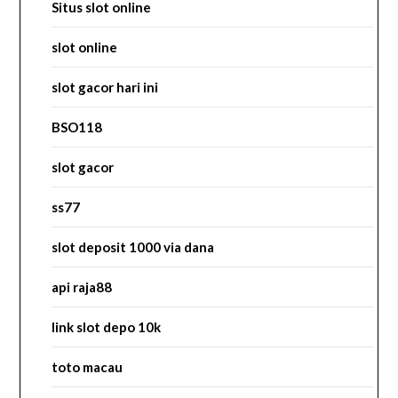
Situs slot online
slot online
slot gacor hari ini
BSO118
slot gacor
ss77
slot deposit 1000 via dana
api raja88
link slot depo 10k
toto macau