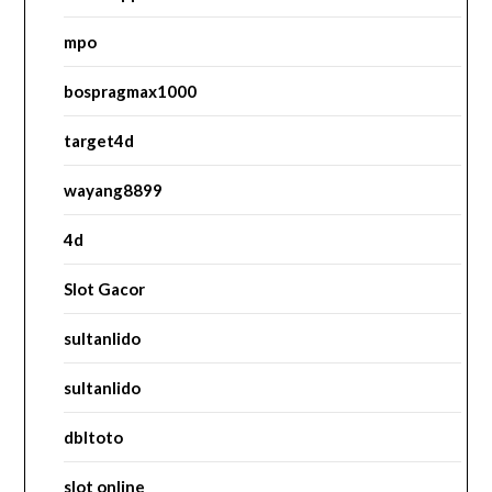
mpo
bospragmax1000
target4d
wayang8899
4d
Slot Gacor
sultanlido
sultanlido
dbltoto
slot online