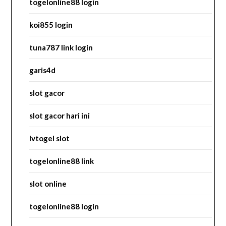
togelonline88 login
koi855 login
tuna787 link login
garis4d
slot gacor
slot gacor hari ini
lvtogel slot
togelonline88 link
slot online
togelonline88 login