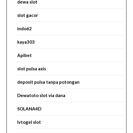
dewa slot
slot gacor
indo62
kaya303
Apibet
slot pulsa axis
deposit pulsa tanpa potongan
Dewatoto slot via dana
SOLANA4D
lvtogel slot