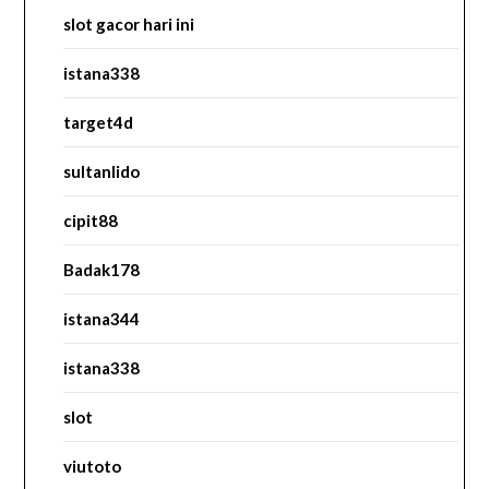
slot gacor hari ini
istana338
target4d
sultanlido
cipit88
Badak178
istana344
istana338
slot
viutoto