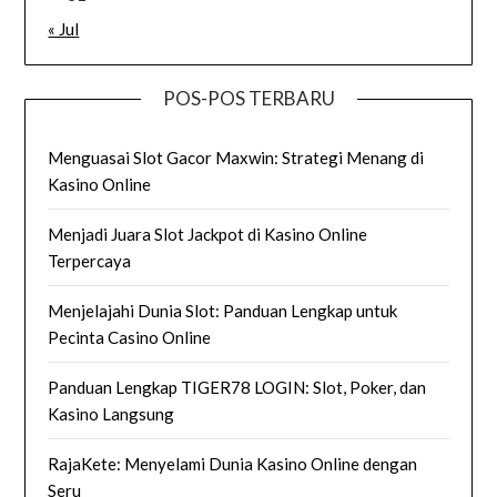
« Jul
POS-POS TERBARU
Menguasai Slot Gacor Maxwin: Strategi Menang di
Kasino Online
Menjadi Juara Slot Jackpot di Kasino Online
Terpercaya
Menjelajahi Dunia Slot: Panduan Lengkap untuk
Pecinta Casino Online
Panduan Lengkap TIGER78 LOGIN: Slot, Poker, dan
Kasino Langsung
RajaKete: Menyelami Dunia Kasino Online dengan
Seru