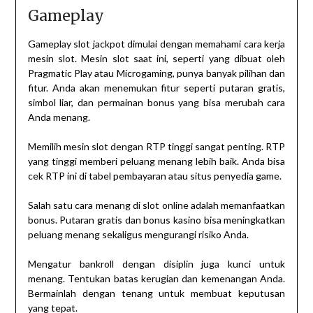
Gameplay
Gameplay slot jackpot dimulai dengan memahami cara kerja
mesin slot. Mesin slot saat ini, seperti yang dibuat oleh
Pragmatic Play atau Microgaming, punya banyak pilihan dan
fitur. Anda akan menemukan fitur seperti putaran gratis,
simbol liar, dan permainan bonus yang bisa merubah cara
Anda menang.
Memilih mesin slot dengan RTP tinggi sangat penting. RTP
yang tinggi memberi peluang menang lebih baik. Anda bisa
cek RTP ini di tabel pembayaran atau situs penyedia game.
Salah satu cara menang di slot online adalah memanfaatkan
bonus. Putaran gratis dan bonus kasino bisa meningkatkan
peluang menang sekaligus mengurangi risiko Anda.
Mengatur bankroll dengan disiplin juga kunci untuk
menang. Tentukan batas kerugian dan kemenangan Anda.
Bermainlah dengan tenang untuk membuat keputusan
yang tepat.