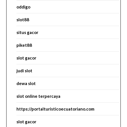
oddigo
slot88
situs gacor
piket88
slot gacor
judi slot
dewa slot
slot online terpercaya
https://portalturisticoecuatoriano.com
slot gacor