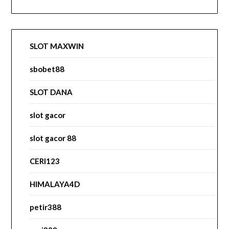
SLOT MAXWIN
sbobet88
SLOT DANA
slot gacor
slot gacor 88
CERI123
HIMALAYA4D
petir388