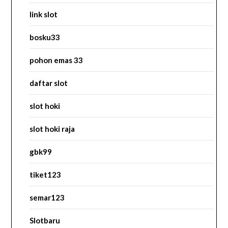
link slot
bosku33
pohon emas 33
daftar slot
slot hoki
slot hoki raja
gbk99
tiket123
semar123
Slotbaru