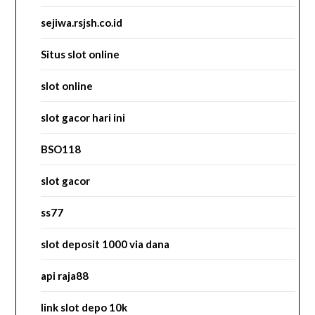
sejiwa.rsjsh.co.id
Situs slot online
slot online
slot gacor hari ini
BSO118
slot gacor
ss77
slot deposit 1000 via dana
api raja88
link slot depo 10k