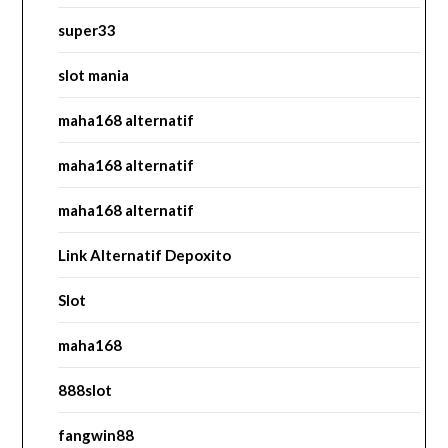
super33
slot mania
maha168 alternatif
maha168 alternatif
maha168 alternatif
Link Alternatif Depoxito
Slot
maha168
888slot
fangwin88