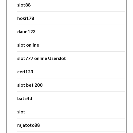
slot88
hoki178
daun123
slot online
slot777 online Userslot
ceri123
slot bet 200
bata4d
slot
rajatoto88