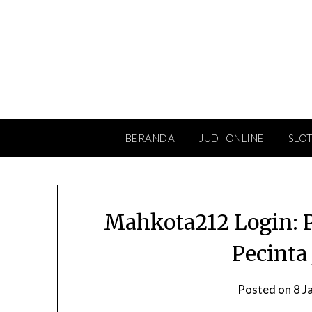
Skip
to
content
BERANDA
JUDI ONLINE
SLO
Mahkota212 Login: 
Pecinta
Posted on
8 J