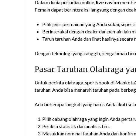
Dalam dunia perjudian online,
live casino
memberi
Pemain dapat berinteraksi langsung dengan deale
Pilih jenis permainan yang Anda sukai, seperti
Berinteraksi dengan dealer dan pemain lain me
Taruh taruhan Anda dan lihat hasilnya secara r
Dengan teknologi yang canggih, pengalaman berm
Pasar Taruhan Olahraga y
Untuk pecinta olahraga, sportsbook di Mahkot
taruhan. Anda bisa menaruh taruhan pada berbaga
Ada beberapa langkah yang harus Anda ikuti sel
Pilih cabang olahraga yang ingin Anda pertar
Periksa statistik dan analisis tim.
Masukkan nominal taruhan Anda dan konfirm