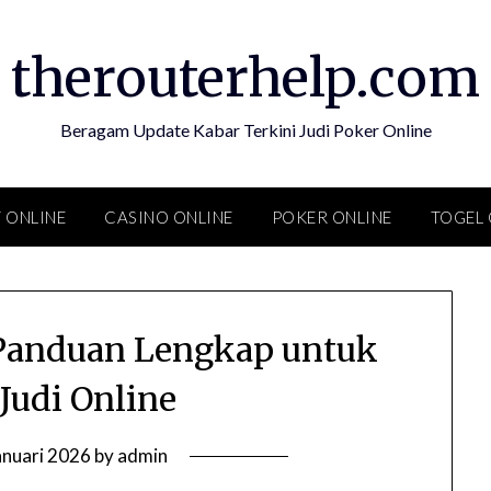
therouterhelp.com
Beragam Update Kabar Terkini Judi Poker Online
T ONLINE
CASINO ONLINE
POKER ONLINE
TOGEL 
Panduan Lengkap untuk
 Judi Online
anuari 2026
by
admin