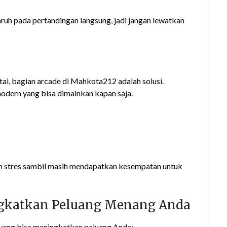
aruh pada pertandingan langsung, jadi jangan lewatkan
ai, bagian arcade di Mahkota212 adalah solusi.
odern yang bisa dimainkan kapan saja.
an stres sambil masih mendapatkan kesempatan untuk
ngkatkan Peluang Menang Anda
 yang bisa meningkatkan peluang Anda: