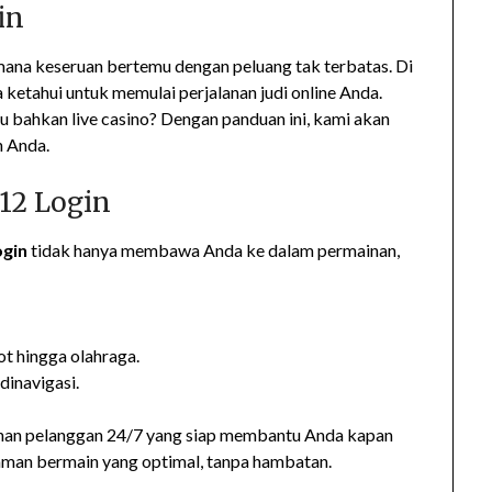
in
 mana keseruan bertemu dengan peluang tak terbatas. Di
ketahui untuk memulai perjalanan judi online Anda.
 bahkan live casino? Dengan panduan ini, kami akan
n Anda.
12 Login
gin
tidak hanya membawa Anda ke dalam permainan,
ot hingga olahraga.
inavigasi.
yanan pelanggan 24/7 yang siap membantu Anda kapan
aman bermain yang optimal, tanpa hambatan.