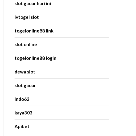
slot gacor hari ini
lvtogel slot
togelonline88 link
slot online
togelonline88 login
dewa slot
slot gacor
indo62
kaya303
Apibet