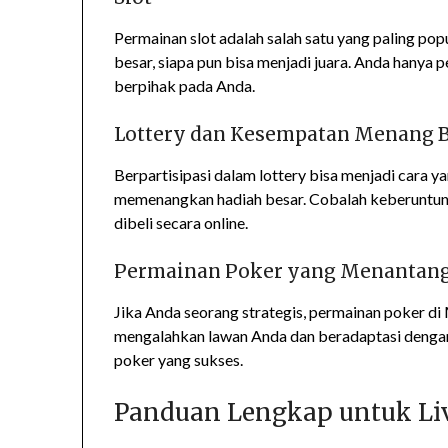
Permainan slot adalah salah satu yang paling popu
besar, siapa pun bisa menjadi juara. Anda hanya
berpihak pada Anda.
Lottery dan Kesempatan Menang 
Berpartisipasi dalam lottery bisa menjadi cara 
memenangkan hadiah besar. Cobalah keberuntung
dibeli secara online.
Permainan Poker yang Menantan
Jika Anda seorang strategis, permainan poker 
mengalahkan lawan Anda dan beradaptasi dengan
poker yang sukses.
Panduan Lengkap untuk Li