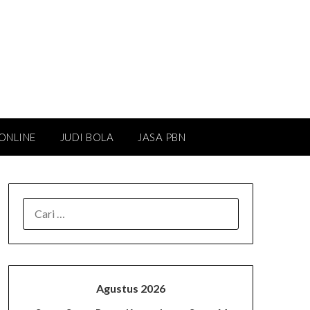
ONLINE
JUDI BOLA
JASA PBN
CARI
UNTUK:
Agustus 2026