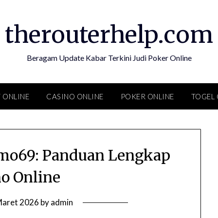
therouterhelp.com
Beragam Update Kabar Terkini Judi Poker Online
T ONLINE
CASINO ONLINE
POKER ONLINE
TOGEL 
mo69: Panduan Lengkap
no Online
Maret 2026
by
admin