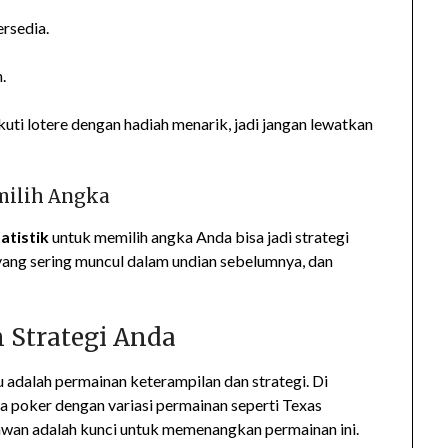
ersedia.
.
i lotere dengan hadiah menarik, jadi jangan lewatkan
milih Angka
tatistik
untuk memilih angka Anda bisa jadi strategi
 yang sering muncul dalam undian sebelumnya, dan
 Strategi Anda
 adalah permainan keterampilan dan strategi. Di
 poker dengan variasi permainan seperti Texas
wan adalah kunci untuk memenangkan permainan ini.