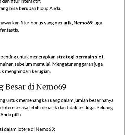
n fitur interaktif.
ang bisa berubah hidup Anda.
Menawarkan fitur bonus yang menarik,
Nemo69
juga
antastis.
 penting untuk menerapkan
strategi bermain slot
.
rmainan sebelum memulai. Mengatur anggaran juga
tuk menghindari kerugian.
g Besar di Nemo69
ang untuk memenangkan uang dalam jumlah besar hanya
lotere terasa lebih menarik dan tidak terduga. Peluang
nda pilih.
asi dalam lotere di Nemo69: