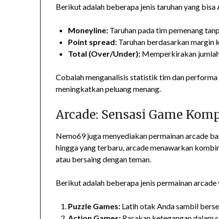
Berikut adalah beberapa jenis taruhan yang bisa
Moneyline:
Taruhan pada tim pemenang tanp
Point spread:
Taruhan berdasarkan margin 
Total (Over/Under):
Memperkirakan jumlah t
Cobalah menganalisis statistik tim dan perfor
meningkatkan peluang menang.
Arcade: Sensasi Game Kom
Nemo69 juga menyediakan permainan arcade bag
hingga yang terbaru, arcade menawarkan kombina
atau bersaing dengan teman.
Berikut adalah beberapa jenis permainan arcade 
Puzzle Games:
Latih otak Anda sambil bers
Action Games:
Rasakan ketegangan dalam se