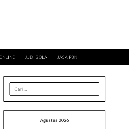
ONLINE
JUDI BOLA
JASA PBN
CARI
UNTUK:
Agustus 2026