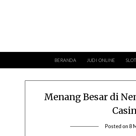
Skip
to
content
BERANDA
JUDI ONLINE
SLO
Menang Besar di Ne
Casi
Posted on
8 