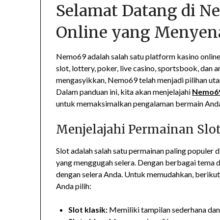
Selamat Datang di N
Online yang Menye
Nemo69 adalah salah satu platform kasino onli
slot, lottery, poker, live casino, sportsbook, d
mengasyikkan, Nemo69 telah menjadi pilihan utam
Dalam panduan ini, kita akan menjelajahi
Nemo6
untuk memaksimalkan pengalaman bermain And
Menjelajahi Permainan Slo
Slot adalah salah satu permainan paling populer
yang menggugah selera. Dengan berbagai tema da
dengan selera Anda. Untuk memudahkan, berikut 
Anda pilih:
Slot klasik:
Memiliki tampilan sederhana da