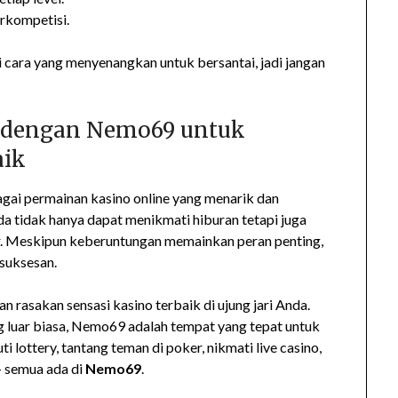
rkompetisi.
i cara yang menyenangkan untuk bersantai, jadi jangan
 dengan Nemo69 untuk
aik
ai permainan kasino online yang menarik dan
 tidak hanya dapat menikmati hiburan tetapi juga
. Meskipun keberuntungan memainkan peran penting,
esuksesan.
n rasakan sensasi kasino terbaik di ujung jari Anda.
 luar biasa, Nemo69 adalah tempat yang tepat untuk
i lottery, tantang teman di poker, nikmati live casino,
– semua ada di
Nemo69
.