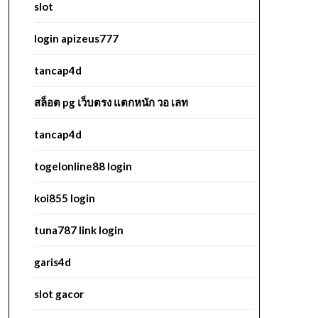
slot
login apizeus777
tancap4d
สล็อต pg เว็บตรง แตกหนัก วอ เลท
tancap4d
togelonline88 login
koi855 login
tuna787 link login
garis4d
slot gacor