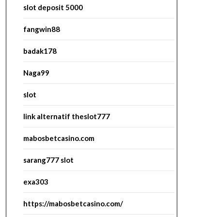
slot deposit 5000
fangwin88
badak178
Naga99
slot
link alternatif theslot777
mabosbetcasino.com
sarang777 slot
exa303
https://mabosbetcasino.com/