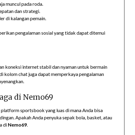
ja muncul pada roda.
patan dan strategi.
er di kalangan pemain.
berikan pengalaman sosial yang tidak dapat ditemui
 koneksi internet stabil dan nyaman untuk bermain
di kolom chat juga dapat memperkaya pengalaman
nyenangkan.
raga di Nemo69
latform sportsbook yang luas di mana Anda bisa
ingan. Apakah Anda penyuka sepak bola, basket, atau
a di
Nemo69
.