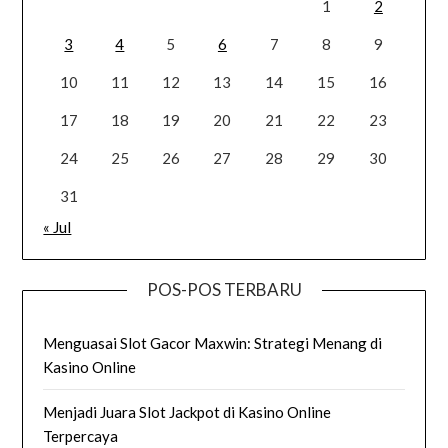
1
2
3
4
5
6
7
8
9
10
11
12
13
14
15
16
17
18
19
20
21
22
23
24
25
26
27
28
29
30
31
« Jul
POS-POS TERBARU
Menguasai Slot Gacor Maxwin: Strategi Menang di
Kasino Online
Menjadi Juara Slot Jackpot di Kasino Online
Terpercaya