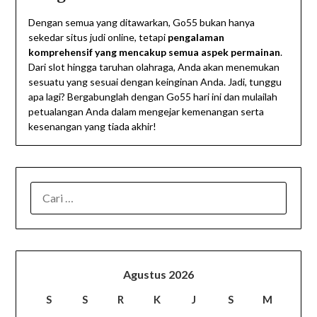
Dengan semua yang ditawarkan, Go55 bukan hanya
sekedar situs judi online, tetapi
pengalaman
komprehensif yang mencakup semua aspek permainan
.
Dari slot hingga taruhan olahraga, Anda akan menemukan
sesuatu yang sesuai dengan keinginan Anda. Jadi, tunggu
apa lagi? Bergabunglah dengan Go55 hari ini dan mulailah
petualangan Anda dalam mengejar kemenangan serta
kesenangan yang tiada akhir!
CARI
UNTUK:
Agustus 2026
S
S
R
K
J
S
M