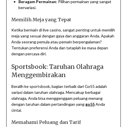
Beragam Permainan
: Pilihan permainan yang sangat
bervariasi.
Memilih Meja yang Tepat
Ketika bermain di live casino, sangat penting untuk memilih
meja yang sesuai dengan gaya dan anggaran Anda. Apakah
Anda seorang pemula atau pemain berpengalaman?
Tentukan preferensi Anda dan tataplah ke masa depan
dengan percaya diri.
Sportsbook: Taruhan Olahraga
Menggembirakan
Beralih ke sportsbook, bagian terbaik dari Go55 adalah
variasi dalam taruhan olahraga. Mencakup berbagai
olahraga, Anda bisa menggenggam peluang menang
dengan taruhan dalam pertandingan yang
go55
Anda
cintai.
Memahami Peluang dan Tarif