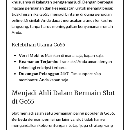
khususnya di kalangan penggemar judi. Dengan berbagai
macam permainan dan kesempatan untuk menang besar,
tidak heran jika Go55 menjadi bintang di dunia perjudian
online. Di sinilah Anda dapat merasakan atmosfer kasino
langsung, tanpa harus meninggalkan kenyamanan rumah
Anda.
Kelebihan Utama Go55
Versi Mobile
: Mainkan di mana saja, kapan saja.
Keamanan Terjamin
: Transaksi Anda aman dengan
teknologi enkripsi terbaru.
Dukungan Pelanggan 24/7
: Tim support siap
membantu Anda kapan saja.
Menjadi Ahli Dalam Bermain Slot
di Go55
Slot menjadi salah satu permainan paling populer di Go55.
Berbeda dengan permainan lainnya, slot tidak hanya
mengandalkan keberuntungan, tetapi juga strategi yang