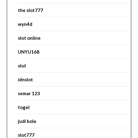
the slot777
wyn4d
slot online
UNYU168
slot
idnslot
semar 123
togel
judi bola
slot777