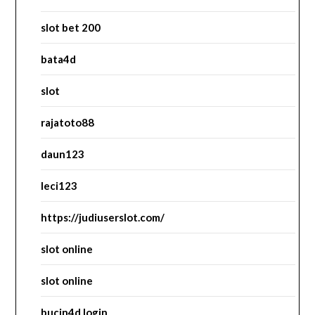
slot bet 200
bata4d
slot
rajatoto88
daun123
leci123
https://judiuserslot.com/
slot online
slot online
bucin4d login