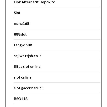
Link Alternatif Depoxito
Slot
maha168
888slot
fangwin88
sejiwa.rsjsh.co.id
Situs slot online
slot online
slot gacor hari ini
BSO118