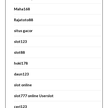
Maha168
Rajatoto88
situs gacor
slot123
slot88
hoki178
daun123
slot online
slot777 online Userslot
ceri123