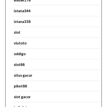
Badak178
istana344
istana338
slot
viutoto
oddigo
slot88
situs gacor
piket88
slot gacor