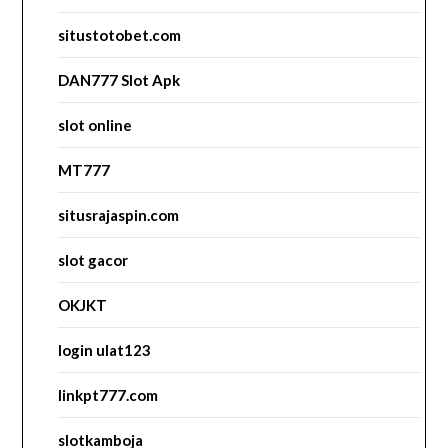
situstotobet.com
DAN777 Slot Apk
slot online
MT777
situsrajaspin.com
slot gacor
OKJKT
login ulat123
linkpt777.com
slotkamboja