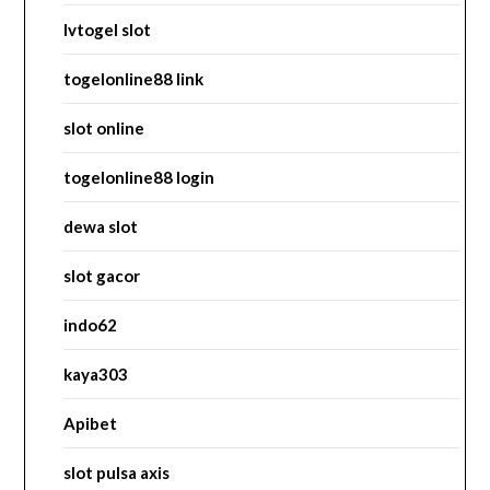
lvtogel slot
togelonline88 link
slot online
togelonline88 login
dewa slot
slot gacor
indo62
kaya303
Apibet
slot pulsa axis