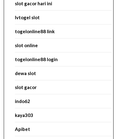
slot gacor hari ini
lvtogel slot
togelonline88 link
slot online
togelonline88 login
dewa slot
slot gacor
indo62
kaya303
Apibet