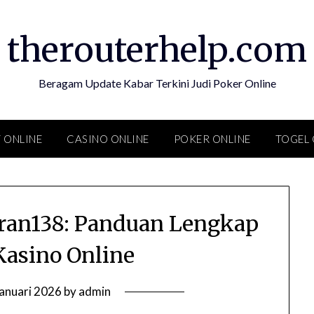
therouterhelp.com
Beragam Update Kabar Terkini Judi Poker Online
T ONLINE
CASINO ONLINE
POKER ONLINE
TOGEL 
ran138: Panduan Lengkap
asino Online
Januari 2026
by
admin