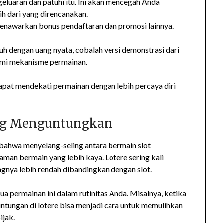
geluaran dan patuhi itu. Ini akan mencegah Anda
ih dari yang direncanakan.
menawarkan bonus pendaftaran dan promosi lainnya.
uh dengan uang nyata, cobalah versi demonstrasi dari
ami mekanisme permainan.
apat mendekati permainan dengan lebih percaya diri
yang Menguntungkan
bahwa menyelang-seling antara bermain slot
man bermain yang lebih kaya. Lotere sering kali
gnya lebih rendah dibandingkan dengan slot.
 permainan ini dalam rutinitas Anda. Misalnya, ketika
ntungan di lotere bisa menjadi cara untuk memulihkan
ijak.