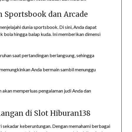
n Sportsbook dan Arcade
menjelajahi dunia sportsbook. Di sini, Anda dapat
ak bola hingga balap kuda. Ini memberikan dimensi
ruhan saat pertandingan berlangsung, sehingga
g memungkinkan Anda bermain sambil menunggu
 akan memperluas pengalaman judi Anda dan
ngan di Slot Hiburan138
dari sekadar keberuntungan. Dengan memahami berbagai