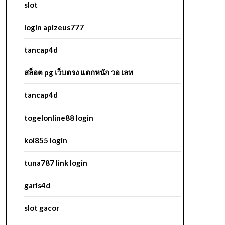
slot
login apizeus777
tancap4d
สล็อต pg เว็บตรง แตกหนัก วอ เลท
tancap4d
togelonline88 login
koi855 login
tuna787 link login
garis4d
slot gacor