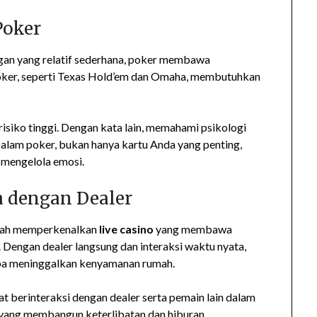
Poker
an yang relatif sederhana, poker membawa
poker, seperti Texas Hold’em dan Omaha, membutuhkan
risiko tinggi. Dengan kata lain, memahami psikologi
 Dalam poker, bukan hanya kartu Anda yang penting,
 mengelola emosi.
ta dengan Dealer
telah memperkenalkan
live casino
yang membawa
. Dengan dealer langsung dan interaksi waktu nyata,
npa meninggalkan kenyamanan rumah.
 berinteraksi dengan dealer serta pemain lain dalam
 yang membangun keterlibatan dan hiburan.