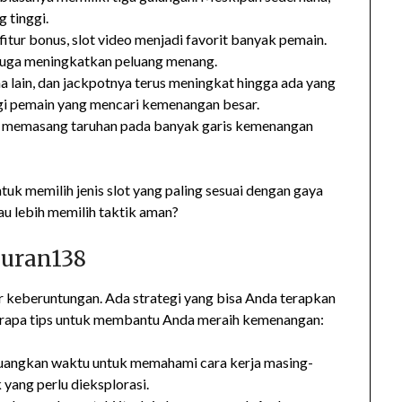
 tinggi.
fitur bonus, slot video menjadi favorit banyak pemain.
juga meningkatkan peluang menang.
ma lain, dan jackpotnya terus meningkat hingga ada yang
agi pemain yang mencari kemenangan besar.
 memasang taruhan pada banyak garis kemenangan
tuk memilih jenis slot yang paling sesuai dengan gaya
au lebih memilih taktik aman?
buran138
keberuntungan. Ada strategi yang bisa Anda terapkan
erapa tips untuk membantu Anda meraih kemenangan:
luangkan waktu untuk memahami cara kerja masing-
 yang perlu dieksplorasi.