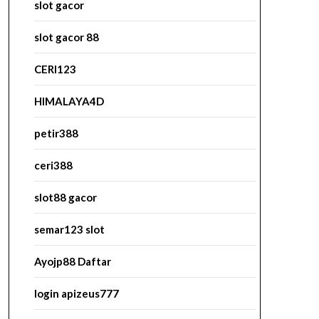
slot gacor
slot gacor 88
CERI123
HIMALAYA4D
petir388
ceri388
slot88 gacor
semar123 slot
Ayojp88 Daftar
login apizeus777