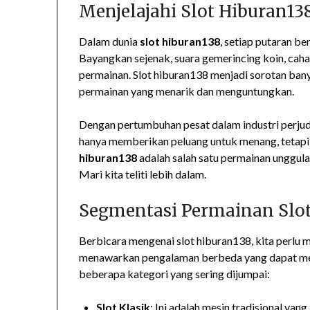
Menjelajahi Slot Hiburan13
Dalam dunia
slot hiburan138
, setiap putaran 
Bayangkan sejenak, suara gemerincing koin, cah
permainan. Slot hiburan138 menjadi sorotan ban
permainan yang menarik dan menguntungkan.
Dengan pertumbuhan pesat dalam industri perjud
hanya memberikan peluang untuk menang, tetap
hiburan138
adalah salah satu permainan unggul
Mari kita teliti lebih dalam.
Segmentasi Permainan Slot:
Berbicara mengenai slot hiburan138, kita perlu m
menawarkan pengalaman berbeda yang dapat me
beberapa kategori yang sering dijumpai:
Slot Klasik
: Ini adalah mesin tradisional ya