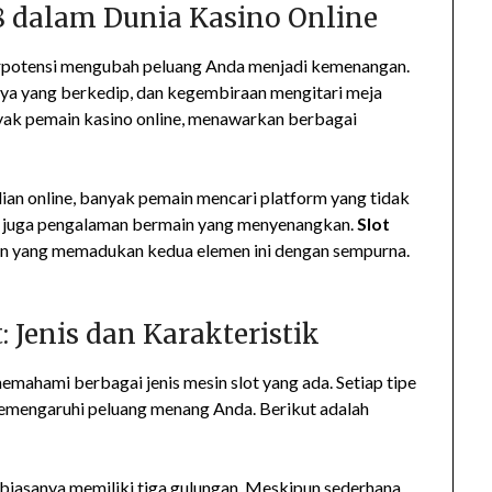
8 dalam Dunia Kasino Online
berpotensi mengubah peluang Anda menjadi kemenangan.
aya yang berkedip, dan kegembiraan mengitari meja
yak pemain kasino online, menawarkan berbagai
ian online, banyak pemain mencari platform yang tidak
i juga pengalaman bermain yang menyenangkan.
Slot
an yang memadukan kedua elemen ini dengan sempurna.
 Jenis dan Karakteristik
emahami berbagai jenis mesin slot yang ada. Setiap tipe
mengaruhi peluang menang Anda. Berikut adalah
ng biasanya memiliki tiga gulungan. Meskipun sederhana,