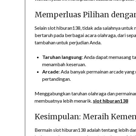
Memperluas Pilihan denga
Selain slot hiburan138, tidak ada salahnya untuk 
bertaruh pada berbagai acara olahraga, dari sep
tambahan untuk perjudian Anda.
Taruhan langsung
: Anda dapat memasang ta
menambah keseruan.
Arcade
: Ada banyak permainan arcade yan
pertandingan.
Menggabungkan taruhan olahraga dan permainan
membuatnya lebih menarik.
slot hiburan138
Kesimpulan: Meraih Kemena
Bermain slot hiburan138 adalah tentang lebih 