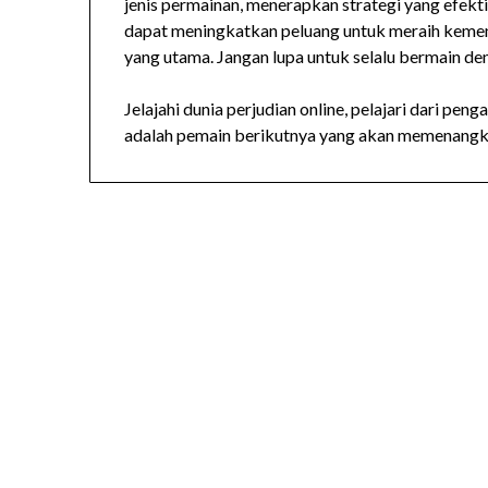
jenis permainan, menerapkan strategi yang efekt
dapat meningkatkan peluang untuk meraih kemen
yang utama. Jangan lupa untuk selalu bermain den
Jelajahi dunia perjudian online, pelajari dari pe
adalah pemain berikutnya yang akan memenangka