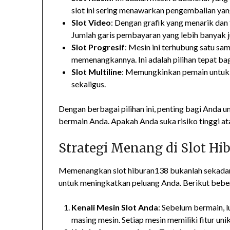
slot ini sering menawarkan pengembalian yang
Slot Video
: Dengan grafik yang menarik dan 
Jumlah garis pembayaran yang lebih banyak 
Slot Progresif
: Mesin ini terhubung satu sa
memenangkannya. Ini adalah pilihan tepat b
Slot Multiline
: Memungkinkan pemain untuk
sekaligus.
Dengan berbagai pilihan ini, penting bagi Anda un
bermain Anda. Apakah Anda suka risiko tinggi at
Strategi Menang di Slot Hi
Memenangkan slot hiburan138 bukanlah sekadar 
untuk meningkatkan peluang Anda. Berikut beb
Kenali Mesin Slot Anda
: Sebelum bermain, 
masing mesin. Setiap mesin memiliki fitur unik