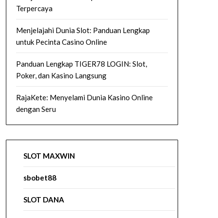
Terpercaya
Menjelajahi Dunia Slot: Panduan Lengkap
untuk Pecinta Casino Online
Panduan Lengkap TIGER78 LOGIN: Slot,
Poker, dan Kasino Langsung
RajaKete: Menyelami Dunia Kasino Online
dengan Seru
SLOT MAXWIN
sbobet88
SLOT DANA