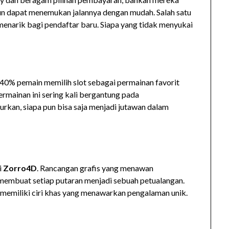
un dapat menemukan jalannya dengan mudah. Salah satu
menarik bagi pendaftar baru. Siapa yang tidak menyukai
 40% pemain memilih slot sebagai permainan favorit
mainan ini sering kali bergantung pada
rkan, siapa pun bisa saja menjadi jutawan dalam
i
Zorro4D
. Rancangan grafis yang menawan
embuat setiap putaran menjadi sebuah petualangan.
t memiliki ciri khas yang menawarkan pengalaman unik.