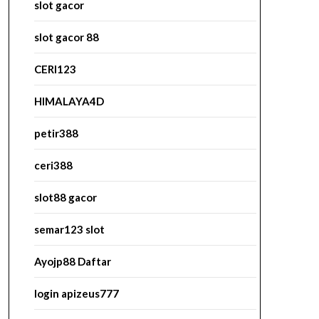
slot gacor
slot gacor 88
CERI123
HIMALAYA4D
petir388
ceri388
slot88 gacor
semar123 slot
Ayojp88 Daftar
login apizeus777