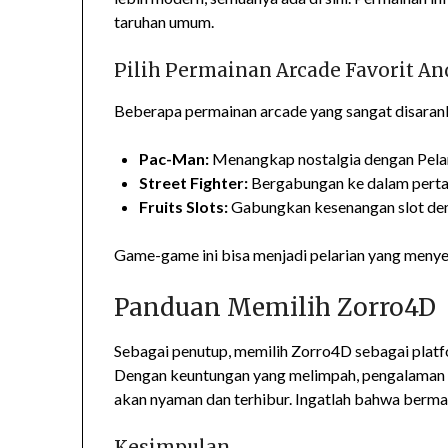
taruhan umum.
Pilih Permainan Arcade Favorit An
Beberapa permainan arcade yang sangat disarank
Pac-Man:
Menangkap nostalgia dengan Pelar
Street Fighter:
Bergabungan ke dalam perta
Fruits Slots:
Gabungkan kesenangan slot de
Game-game ini bisa menjadi pelarian yang menyen
Panduan Memilih Zorro4D
Sebagai penutup, memilih Zorro4D sebagai platf
Dengan keuntungan yang melimpah, pengalaman y
akan nyaman dan terhibur. Ingatlah bahwa bermai
Kesimpulan