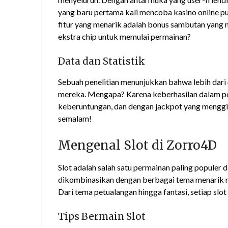
yang baru pertama kali mencoba kasino online p
fitur yang menarik adalah bonus sambutan yang 
ekstra chip untuk memulai permainan?
Data dan Statistik
Sebuah penelitian menunjukkan bahwa lebih dari
mereka. Mengapa? Karena keberhasilan dalam per
keberuntungan, dan dengan jackpot yang menggiu
semalam!
Mengenal Slot di Zorro4D
Slot adalah salah satu permainan paling populer d
dikombinasikan dengan berbagai tema menarik m
Dari tema petualangan hingga fantasi, setiap slo
Tips Bermain Slot