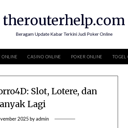
therouterhelp.com
Beragam Update Kabar Terkini Judi Poker Online
T ONLINE
CASINO ONLINE
POKER ONLINE
TOGEL 
rro4D: Slot, Lotere, dan
anyak Lagi
ovember 2025
by
admin