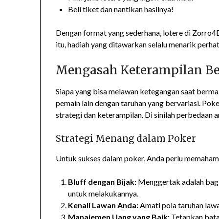
Beli tiket dan nantikan hasilnya!
Dengan format yang sederhana, lotere di Zorro4D
itu, hadiah yang ditawarkan selalu menarik perhat
Mengasah Keterampilan Be
Siapa yang bisa melawan ketegangan saat berma
pemain lain dengan taruhan yang bervariasi. Pok
strategi dan keterampilan. Di sinilah perbedaan
Strategi Menang dalam Poker
Untuk sukses dalam poker, Anda perlu memahami
Bluff dengan Bijak:
Menggertak adalah bagian
untuk melakukannya.
Kenali Lawan Anda:
Amati pola taruhan law
Manajemen Uang yang Baik:
Tetapkan bata