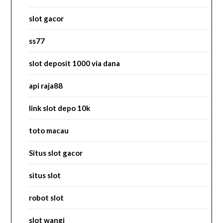
slot gacor
ss77
slot deposit 1000 via dana
api raja88
link slot depo 10k
toto macau
Situs slot gacor
situs slot
robot slot
slot wangi