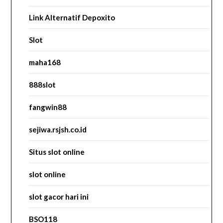
Link Alternatif Depoxito
Slot
maha168
888slot
fangwin88
sejiwa.rsjsh.co.id
Situs slot online
slot online
slot gacor hari ini
BSO118