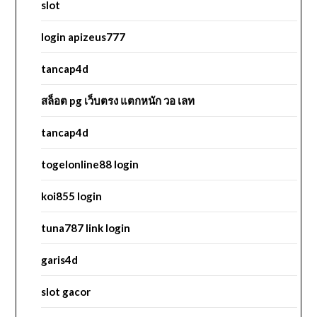
slot
login apizeus777
tancap4d
สล็อต pg เว็บตรง แตกหนัก วอ เลท
tancap4d
togelonline88 login
koi855 login
tuna787 link login
garis4d
slot gacor