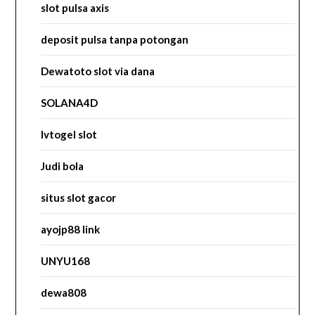
slot pulsa axis
deposit pulsa tanpa potongan
Dewatoto slot via dana
SOLANA4D
lvtogel slot
Judi bola
situs slot gacor
ayojp88 link
UNYU168
dewa808