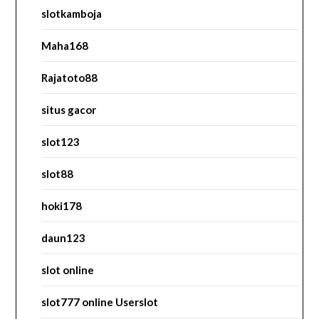
slotkamboja
Maha168
Rajatoto88
situs gacor
slot123
slot88
hoki178
daun123
slot online
slot777 online Userslot