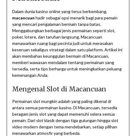
Dalam dunia kasino online yang terus berkembang,
macancuan
hadir sebagai opsi menarik bagi para pemain
yang mencari pengalaman bermain tanpa batas.
Menggabungkan berbagai jenis permainan seperti slot,
poker, lotere, dan taruhan langsung, Macancuan
menawarkan ruang bagi pecinta judi untuk merasakan
keseruan sekaligus strategi dalam satu platform. Artikel ini
akan membahas keunggulan bermain di Macancuan,
memberi wawasan mendalam tentang permainan yang
tersedia, serta tips berharga untuk meningkatkan peluang
kemenangan Anda.
Mengenal Slot di Macancuan
Permainan slot mungkin adalah yang paling dikenal di
antara semua permainan kasino. Di Macancuan, tersedia
beragam jenis slot yang dapat memenuhi selera semua
pemain. Dari slot klasik dengan tiga gulungan hingga slot
video modern dengan tema mendebarkan, setiap pilihan
menawarkan atmosfir yang berbeda.