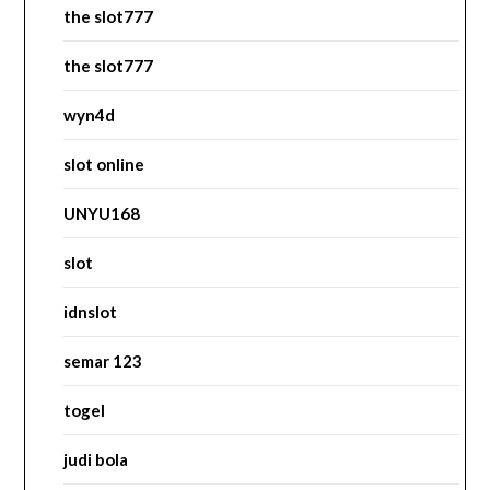
the slot777
the slot777
wyn4d
slot online
UNYU168
slot
idnslot
semar 123
togel
judi bola