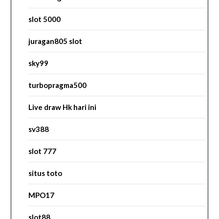
slot 5000
juragan805 slot
sky99
turbopragma500
Live draw Hk hari ini
sv388
slot 777
situs toto
MPO17
slot88