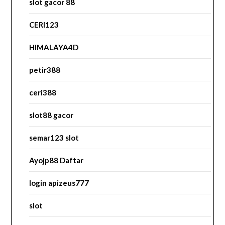
slot gacor 88
CERI123
HIMALAYA4D
petir388
ceri388
slot88 gacor
semar123 slot
Ayojp88 Daftar
login apizeus777
slot