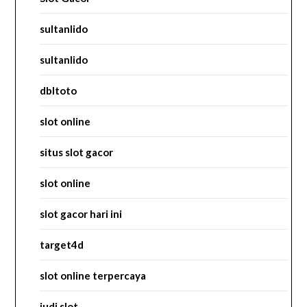
sultanlido
sultanlido
dbltoto
slot online
situs slot gacor
slot online
slot gacor hari ini
target4d
slot online terpercaya
judi slot