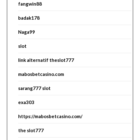
fangwin88
badak178
Naga99
slot
link alternatif theslot777
mabosbetcasino.com
sarang777 slot
exa303
https://mabosbetcasino.com/
the slot777