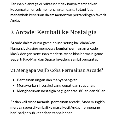
Taruhan olahraga di bdkasino tidak hanya memberikan
kesempatan untuk memenangkan uang, tetapi juga
menambah keseruan dalam menonton pertandingan favorit
Anda.
7. Arcade: Kembali ke Nostalgia
Arcade dalam dunia game online sering kali diabaikan.
Namun, bdkasino membawa kembali permainan arcade
klasik dengan sentuhan modern. Anda bisa bermain game
seperti Pac-Man dan Space Invaders sambil bersantai.
7.1 Mengapa Wajib Coba Permainan Arcade?
Permainan ringan dan menyenangkan.
Menawarkan interaksi yang cepat dan responsif.
Menghadirkan nostalgia bagi generasi 80-an dan 90-an.
Setiap kali Anda memulai permainan arcade, Anda mungkin
merasa seperti kembali ke masa kecil Anda, mengenang
hari-hari penuh keceriaan tanpa beban.