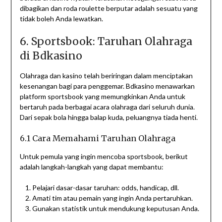
dibagikan dan roda roulette berputar adalah sesuatu yang
tidak boleh Anda lewatkan.
6. Sportsbook: Taruhan Olahraga
di Bdkasino
Olahraga dan kasino telah beriringan dalam menciptakan
kesenangan bagi para penggemar. Bdkasino menawarkan
platform sportsbook yang memungkinkan Anda untuk
bertaruh pada berbagai acara olahraga dari seluruh dunia.
Dari sepak bola hingga balap kuda, peluangnya tiada henti.
6.1 Cara Memahami Taruhan Olahraga
Untuk pemula yang ingin mencoba sportsbook, berikut
adalah langkah-langkah yang dapat membantu:
Pelajari dasar-dasar taruhan: odds, handicap, dll.
Amati tim atau pemain yang ingin Anda pertaruhkan.
Gunakan statistik untuk mendukung keputusan Anda.