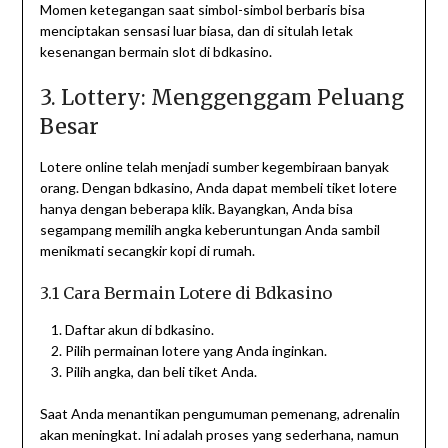
Momen ketegangan saat simbol-simbol berbaris bisa
menciptakan sensasi luar biasa, dan di situlah letak
kesenangan bermain slot di bdkasino.
3. Lottery: Menggenggam Peluang
Besar
Lotere online telah menjadi sumber kegembiraan banyak
orang. Dengan bdkasino, Anda dapat membeli tiket lotere
hanya dengan beberapa klik. Bayangkan, Anda bisa
segampang memilih angka keberuntungan Anda sambil
menikmati secangkir kopi di rumah.
3.1 Cara Bermain Lotere di Bdkasino
Daftar akun di bdkasino.
Pilih permainan lotere yang Anda inginkan.
Pilih angka, dan beli tiket Anda.
Saat Anda menantikan pengumuman pemenang, adrenalin
akan meningkat. Ini adalah proses yang sederhana, namun