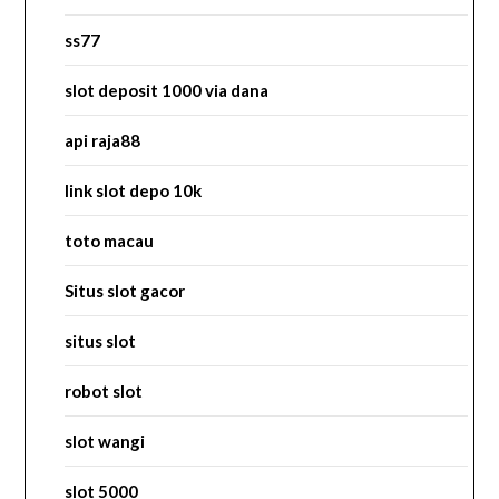
ss77
slot deposit 1000 via dana
api raja88
link slot depo 10k
toto macau
Situs slot gacor
situs slot
robot slot
slot wangi
slot 5000