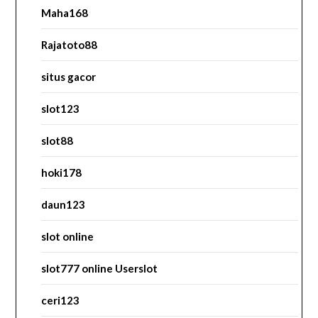
Maha168
Rajatoto88
situs gacor
slot123
slot88
hoki178
daun123
slot online
slot777 online Userslot
ceri123