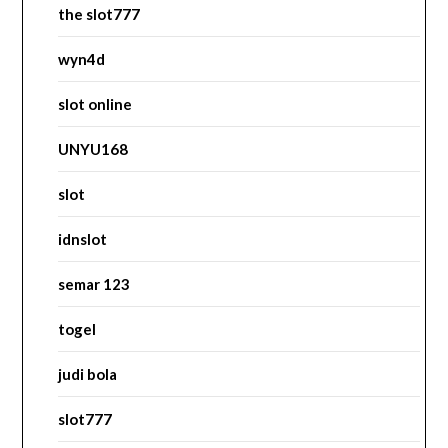
the slot777
wyn4d
slot online
UNYU168
slot
idnslot
semar 123
togel
judi bola
slot777