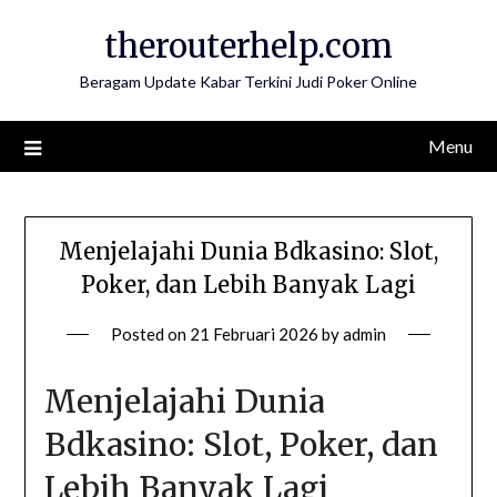
Skip
therouterhelp.com
to
content
Beragam Update Kabar Terkini Judi Poker Online
Menu
Menjelajahi Dunia Bdkasino: Slot,
Poker, dan Lebih Banyak Lagi
Posted on
21 Februari 2026
by
admin
Menjelajahi Dunia
Bdkasino: Slot, Poker, dan
Lebih Banyak Lagi