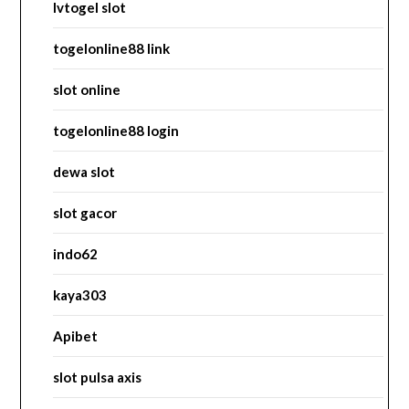
lvtogel slot
togelonline88 link
slot online
togelonline88 login
dewa slot
slot gacor
indo62
kaya303
Apibet
slot pulsa axis