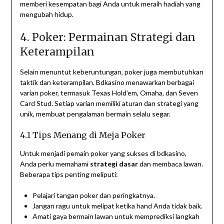
memberi kesempatan bagi Anda untuk meraih hadiah yang
mengubah hidup.
4. Poker: Permainan Strategi dan
Keterampilan
Selain menuntut keberuntungan, poker juga membutuhkan
taktik dan keterampilan. Bdkasino menawarkan berbagai
varian poker, termasuk Texas Hold’em, Omaha, dan Seven
Card Stud. Setiap varian memiliki aturan dan strategi yang
unik, membuat pengalaman bermain selalu segar.
4.1 Tips Menang di Meja Poker
Untuk menjadi pemain poker yang sukses di bdkasino,
Anda perlu memahami
strategi dasar
dan membaca lawan.
Beberapa tips penting meliputi:
Pelajari tangan poker dan peringkatnya.
Jangan ragu untuk melipat ketika hand Anda tidak baik.
Amati gaya bermain lawan untuk memprediksi langkah