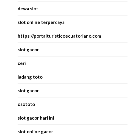
dewa slot
slot online terpercaya
https://portalturisticoecuatoriano.com
slot gacor
ceri
ladang toto
slot gacor
osototo
slot gacor hari ini
slot online gacor