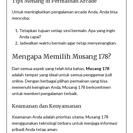
Tips Menang di Permainan Arcade
Untuk meningkatkan pengalaman arcade Anda, Anda bisa
mencoba:
Tetapkan tujuan setiap sesi bermain. Apa yang ingin
Anda capai?
Jadwalkan waktu bermain agar tetap menyenangkan.
Mengapa Memilih Musang 178?
Dari semua aspek yang telah kita bahas,
Musang 178
adalah tempat yang ideal untuk semua penggemar judi
online. Dengan berbagai pilihan permainan yang bisa
memenuhi keinginan Anda, Musang 178 berkomitmen
untuk memberi pengalaman terbaik.
Keamanan dan Kenyamanan
Keamanan Anda adalah prioritas utama. Musang 178
menggunakan teknologi terbaru untuk menjaga informasi
pribadi Anda tetap aman.