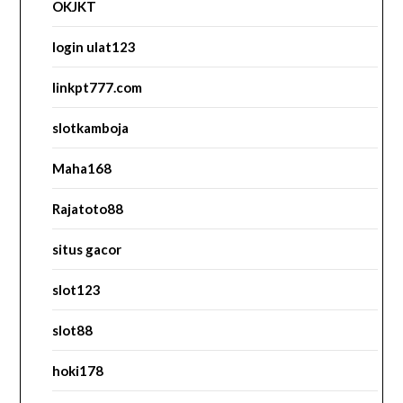
OKJKT
login ulat123
linkpt777.com
slotkamboja
Maha168
Rajatoto88
situs gacor
slot123
slot88
hoki178