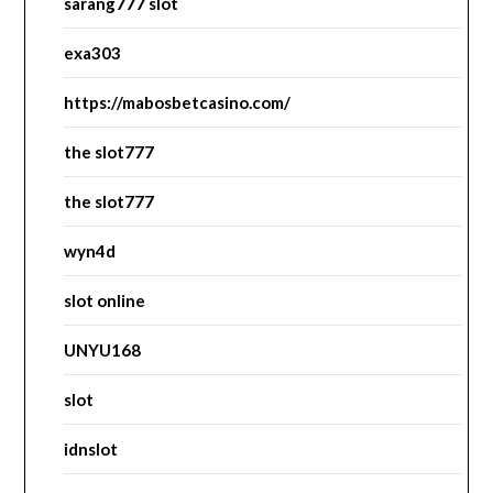
sarang777 slot
exa303
https://mabosbetcasino.com/
the slot777
the slot777
wyn4d
slot online
UNYU168
slot
idnslot