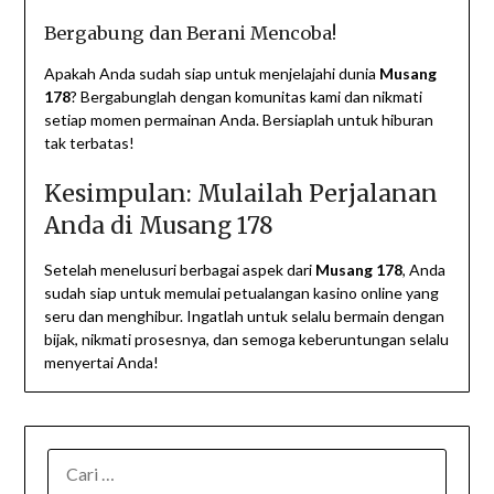
Bergabung dan Berani Mencoba!
Apakah Anda sudah siap untuk menjelajahi dunia
Musang
178
? Bergabunglah dengan komunitas kami dan nikmati
setiap momen permainan Anda. Bersiaplah untuk hiburan
tak terbatas!
Kesimpulan: Mulailah Perjalanan
Anda di Musang 178
Setelah menelusuri berbagai aspek dari
Musang 178
, Anda
sudah siap untuk memulai petualangan kasino online yang
seru dan menghibur. Ingatlah untuk selalu bermain dengan
bijak, nikmati prosesnya, dan semoga keberuntungan selalu
menyertai Anda!
CARI
UNTUK: