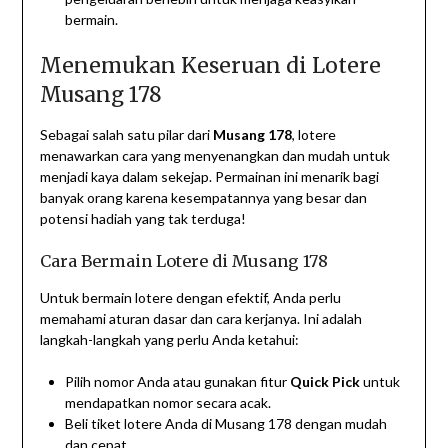
bermain.
Menemukan Keseruan di Lotere
Musang 178
Sebagai salah satu pilar dari
Musang 178
, lotere
menawarkan cara yang menyenangkan dan mudah untuk
menjadi kaya dalam sekejap. Permainan ini menarik bagi
banyak orang karena kesempatannya yang besar dan
potensi hadiah yang tak terduga!
Cara Bermain Lotere di Musang 178
Untuk bermain lotere dengan efektif, Anda perlu
memahami aturan dasar dan cara kerjanya. Ini adalah
langkah-langkah yang perlu Anda ketahui:
Pilih nomor Anda atau gunakan fitur
Quick Pick
untuk
mendapatkan nomor secara acak.
Beli tiket lotere Anda di Musang 178 dengan mudah
dan cepat.