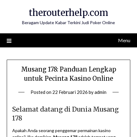
Skip
therouterhelp.com
to
content
Beragam Update Kabar Terkini Judi Poker Online
Menu
Musang 178: Panduan Lengkap
untuk Pecinta Kasino Online
Posted on
22 Februari 2026
by
admin
Selamat datang di Dunia Musang
178
Apakah Anda seorang penggemar permainan kasino
online? Jika demikian,
Musang 178
adalah tempat yang