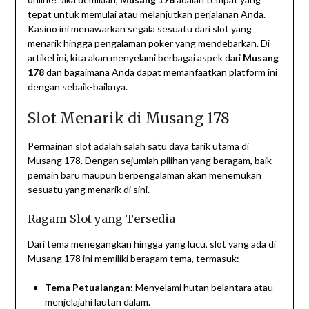
tepat untuk memulai atau melanjutkan perjalanan Anda.
Kasino ini menawarkan segala sesuatu dari slot yang
menarik hingga pengalaman poker yang mendebarkan. Di
artikel ini, kita akan menyelami berbagai aspek dari
Musang
178
dan bagaimana Anda dapat memanfaatkan platform ini
dengan sebaik-baiknya.
Slot Menarik di Musang 178
Permainan slot adalah salah satu daya tarik utama di
Musang 178. Dengan sejumlah pilihan yang beragam, baik
pemain baru maupun berpengalaman akan menemukan
sesuatu yang menarik di sini.
Ragam Slot yang Tersedia
Dari tema menegangkan hingga yang lucu, slot yang ada di
Musang 178 ini memiliki beragam tema, termasuk:
Tema Petualangan:
Menyelami hutan belantara atau
menjelajahi lautan dalam.