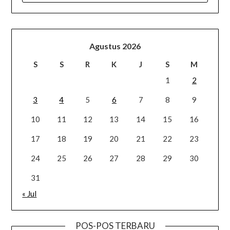
Agustus 2026
S
S
R
K
J
S
M
1
2
3
4
5
6
7
8
9
10
11
12
13
14
15
16
17
18
19
20
21
22
23
24
25
26
27
28
29
30
31
« Jul
POS-POS TERBARU