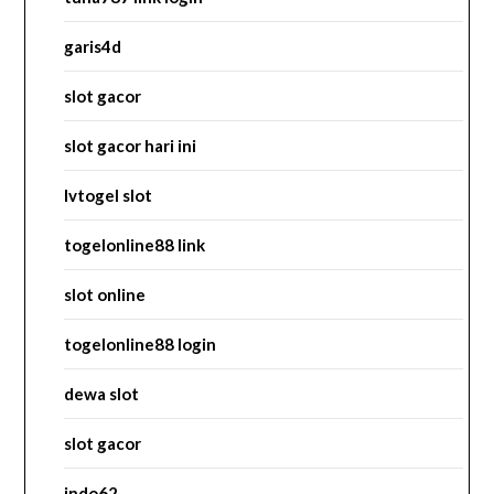
garis4d
slot gacor
slot gacor hari ini
lvtogel slot
togelonline88 link
slot online
togelonline88 login
dewa slot
slot gacor
indo62