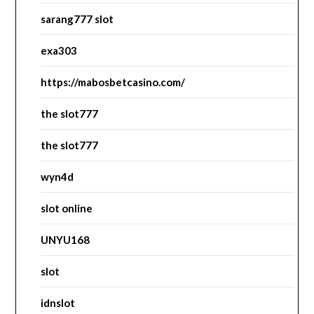
sarang777 slot
exa303
https://mabosbetcasino.com/
the slot777
the slot777
wyn4d
slot online
UNYU168
slot
idnslot