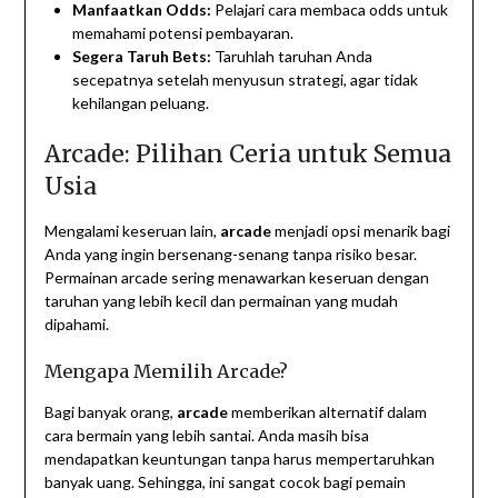
Manfaatkan Odds:
Pelajari cara membaca odds untuk
memahami potensi pembayaran.
Segera Taruh Bets:
Taruhlah taruhan Anda
secepatnya setelah menyusun strategi, agar tidak
kehilangan peluang.
Arcade: Pilihan Ceria untuk Semua
Usia
Mengalami keseruan lain,
arcade
menjadi opsi menarik bagi
Anda yang ingin bersenang-senang tanpa risiko besar.
Permainan arcade sering menawarkan keseruan dengan
taruhan yang lebih kecil dan permainan yang mudah
dipahami.
Mengapa Memilih Arcade?
Bagi banyak orang,
arcade
memberikan alternatif dalam
cara bermain yang lebih santai. Anda masih bisa
mendapatkan keuntungan tanpa harus mempertaruhkan
banyak uang. Sehingga, ini sangat cocok bagi pemain