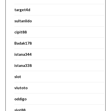
target4d
sultanlido
cipit88
Badak178
istana344
istana338
slot
viutoto
oddigo
slot88