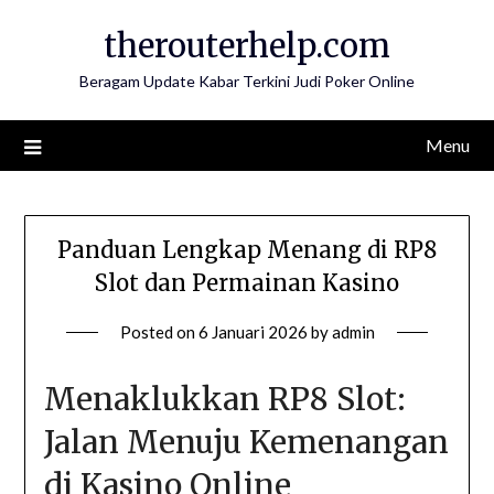
Skip
therouterhelp.com
to
content
Beragam Update Kabar Terkini Judi Poker Online
Menu
Panduan Lengkap Menang di RP8
Slot dan Permainan Kasino
Posted on
6 Januari 2026
by
admin
Menaklukkan RP8 Slot:
Jalan Menuju Kemenangan
di Kasino Online