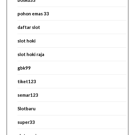
bosku33
pohon emas 33
daftar slot
slot hoki
slot hoki raja
gbk99
tiket123
semar123
Slotbaru
super33