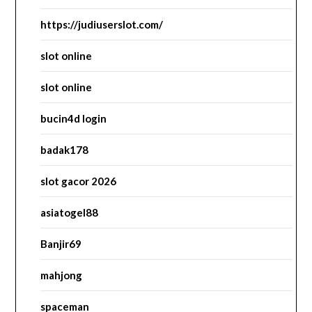
https://judiuserslot.com/
slot online
slot online
bucin4d login
badak178
slot gacor 2026
asiatogel88
Banjir69
mahjong
spaceman