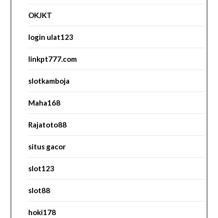
OKJKT
login ulat123
linkpt777.com
slotkamboja
Maha168
Rajatoto88
situs gacor
slot123
slot88
hoki178