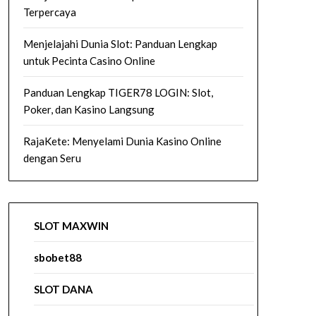
Terpercaya
Menjelajahi Dunia Slot: Panduan Lengkap
untuk Pecinta Casino Online
Panduan Lengkap TIGER78 LOGIN: Slot,
Poker, dan Kasino Langsung
RajaKete: Menyelami Dunia Kasino Online
dengan Seru
SLOT MAXWIN
sbobet88
SLOT DANA