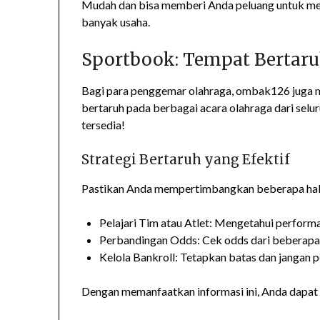
Mudah dan bisa memberi Anda peluang untuk me
banyak usaha.
Sportbook: Tempat Bertaru
Bagi para penggemar olahraga, ombak126 juga 
bertaruh pada berbagai acara olahraga dari selur
tersedia!
Strategi Bertaruh yang Efektif
Pastikan Anda mempertimbangkan beberapa hal
Pelajari Tim atau Atlet: Mengetahui perfor
Perbandingan Odds: Cek odds dari beberap
Kelola Bankroll: Tetapkan batas dan jangan 
Dengan memanfaatkan informasi ini, Anda dapat