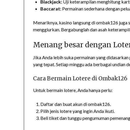
Blackjack:
Uji keterampilan menghitung kart
Baccarat:
Permainan sederhana dengan pelua
Menariknya, kasino langsung di ombak126 juga 
menggiurkan. Bergabunglah dan asah keterampil
Menang besar dengan Lote
Jika Anda lebih suka permainan yang didasarkan
yang tepat. Setiap minggu ada berbagai undian 
Cara Bermain Lotere di Ombak126
Untuk bermain lotere, Anda hanya perlu:
Daftar dan buat akun di ombak126.
Pilih jenis lotere yang ingin Anda ikuti.
Beli tiket dan tunggu pengumuman pemenang