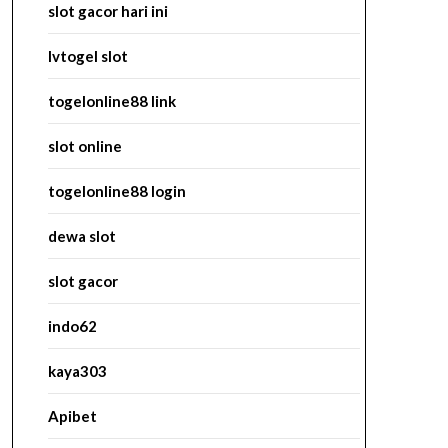
slot gacor hari ini
lvtogel slot
togelonline88 link
slot online
togelonline88 login
dewa slot
slot gacor
indo62
kaya303
Apibet