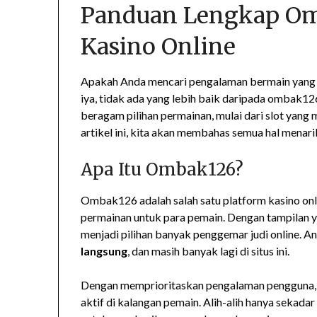
Panduan Lengkap Omb
Kasino Online
Apakah Anda mencari pengalaman bermain yang s
iya, tidak ada yang lebih baik daripada ombak12
beragam pilihan permainan, mulai dari slot ya
artikel ini, kita akan membahas semua hal menar
Apa Itu Ombak126?
Ombak126 adalah salah satu platform kasino on
permainan untuk para pemain. Dengan tampilan 
menjadi pilihan banyak penggemar judi online.
langsung
, dan masih banyak lagi di situs ini.
Dengan memprioritaskan pengalaman pengguna,
aktif di kalangan pemain. Alih-alih hanya sek