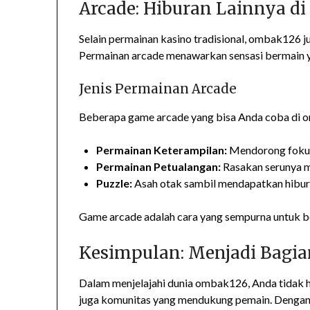
Arcade: Hiburan Lainnya d
Selain permainan kasino tradisional, ombak126 
Permainan arcade menawarkan sensasi bermain y
Jenis Permainan Arcade
Beberapa game arcade yang bisa Anda coba di o
Permainan Keterampilan:
Mendorong fokus
Permainan Petualangan:
Rasakan serunya me
Puzzle:
Asah otak sambil mendapatkan hibur
Game arcade adalah cara yang sempurna untuk b
Kesimpulan: Menjadi Bagia
Dalam menjelajahi dunia ombak126, Anda tidak 
juga komunitas yang mendukung pemain. Dengan 