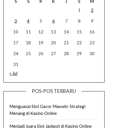
S
S
R
K
J
S
M
1
2
3
4
5
6
7
8
9
10
11
12
13
14
15
16
17
18
19
20
21
22
23
24
25
26
27
28
29
30
31
« Jul
POS-POS TERBARU
Menguasai Slot Gacor Maxwin: Strategi
Menang di Kasino Online
Menjadi Juara Slot Jackpot di Kasino Online