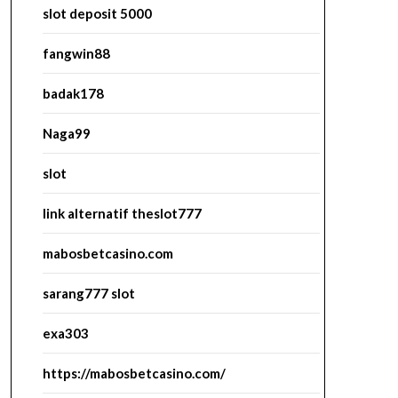
slot deposit 5000
fangwin88
badak178
Naga99
slot
link alternatif theslot777
mabosbetcasino.com
sarang777 slot
exa303
https://mabosbetcasino.com/