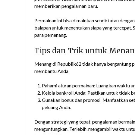
memberikan pengalaman baru.
Permainan ini bisa dimainkan sendiri atau denga
balapan untuk menentukan siapa yang tercepat. S
para pemenang.
Tips dan Trik untuk Menan
Menang di Republik62 tidak hanya bergantung p
membantu Anda:
Pahami aturan permainan: Luangkan waktu 
Kelola bankroll Anda: Pastikan untuk tidak b
Gunakan bonus dan promosi: Manfaatkan se
peluang Anda.
Dengan strategi yang tepat, pengalaman bermai
menguntungkan. Terlebih, mengambil waktu untu