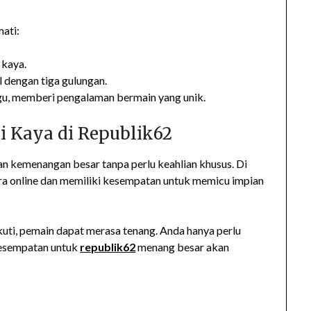
mati:
 kaya.
 dengan tiga gulungan.
agu, memberi pengalaman bermain yang unik.
i Kaya di Republik62
 kemenangan besar tanpa perlu keahlian khusus. Di
ara online dan memiliki kesempatan untuk memicu impian
uti, pemain dapat merasa tenang. Anda hanya perlu
Kesempatan untuk
republik62
menang besar akan