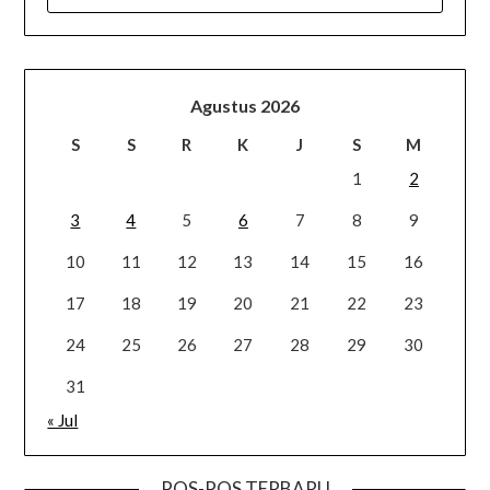
UNTUK:
Agustus 2026
S
S
R
K
J
S
M
1
2
3
4
5
6
7
8
9
10
11
12
13
14
15
16
17
18
19
20
21
22
23
24
25
26
27
28
29
30
31
« Jul
POS-POS TERBARU