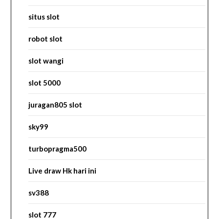
situs slot
robot slot
slot wangi
slot 5000
juragan805 slot
sky99
turbopragma500
Live draw Hk hari ini
sv388
slot 777