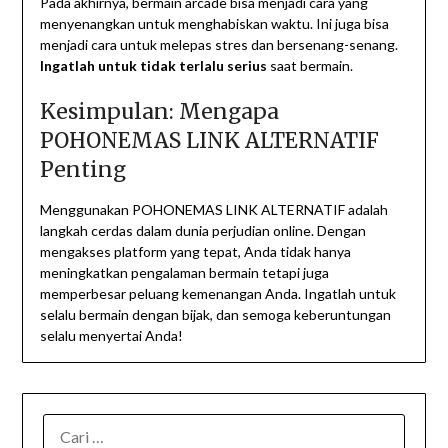
Pada akhirnya, bermain arcade bisa menjadi cara yang
menyenangkan untuk menghabiskan waktu. Ini juga bisa
menjadi cara untuk melepas stres dan bersenang-senang.
Ingatlah untuk tidak terlalu serius
saat bermain.
Kesimpulan: Mengapa
POHONEMAS LINK ALTERNATIF
Penting
Menggunakan POHONEMAS LINK ALTERNATIF adalah
langkah cerdas dalam dunia perjudian online. Dengan
mengakses platform yang tepat, Anda tidak hanya
meningkatkan pengalaman bermain tetapi juga
memperbesar peluang kemenangan Anda. Ingatlah untuk
selalu bermain dengan bijak, dan semoga keberuntungan
selalu menyertai Anda!
CARI