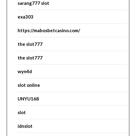
sarang777 slot
exa303
https://mabosbetcasino.com/
the slot777
the slot777
wyn4d
slot online
UNYU168
slot
idnslot