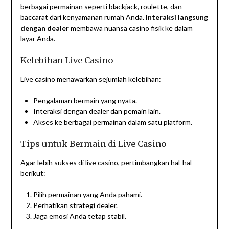
berbagai permainan seperti blackjack, roulette, dan
baccarat dari kenyamanan rumah Anda.
Interaksi langsung
dengan dealer
membawa nuansa casino fisik ke dalam
layar Anda.
Kelebihan Live Casino
Live casino menawarkan sejumlah kelebihan:
Pengalaman bermain yang nyata.
Interaksi dengan dealer dan pemain lain.
Akses ke berbagai permainan dalam satu platform.
Tips untuk Bermain di Live Casino
Agar lebih sukses di live casino, pertimbangkan hal-hal
berikut:
Pilih permainan yang Anda pahami.
Perhatikan strategi dealer.
Jaga emosi Anda tetap stabil.