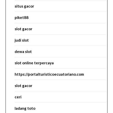
situs gacor
piket88
slot gacor
judi slot
dewa slot
slot online terpercaya
https://portalturisticoecuatoriano.com
slot gacor
ceri
ladang toto