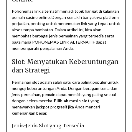
Pohonemas link alternatif menjadi topik hangat di kalangan
pemain casino online. Dengan semakin banyaknya platform
perjudian, penting untuk menemukan link yang tepat untuk
akses tanpa hambatan. Dalam artikel ini, kita akan
membahas berbagai jenis permainan yang tersedia serta
bagaimana POHONEMAS LINK ALTERNATIF dapat
mempengaruhi pengalaman Anda.
Slot: Menyatukan Keberuntungan
dan Strategi
Permainan slot adalah salah satu cara paling populer untuk
menguji keberuntungan Anda. Dengan beragam tema dan
jenis permainan, pemain dapat memilih yang paling sesuai
dengan selera mereka.
Pilihlah mesin slot
yang
menawarkan jackpot progresif jika Anda mencari
kemenangan besar.
Jenis-Jenis Slot yang Tersedia