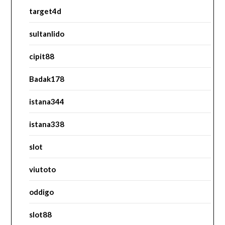
target4d
sultanlido
cipit88
Badak178
istana344
istana338
slot
viutoto
oddigo
slot88