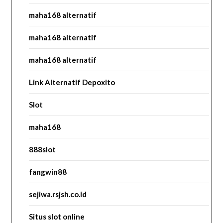
maha168 alternatif
maha168 alternatif
maha168 alternatif
Link Alternatif Depoxito
Slot
maha168
888slot
fangwin88
sejiwa.rsjsh.co.id
Situs slot online