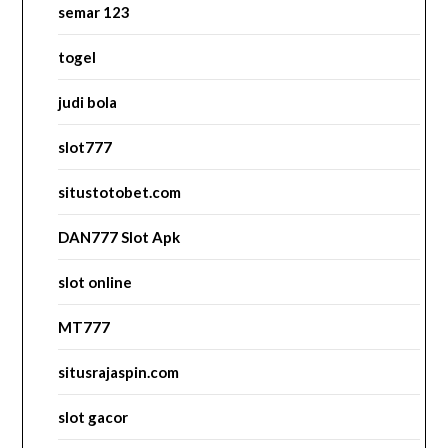
semar 123
togel
judi bola
slot777
situstotobet.com
DAN777 Slot Apk
slot online
MT777
situsrajaspin.com
slot gacor