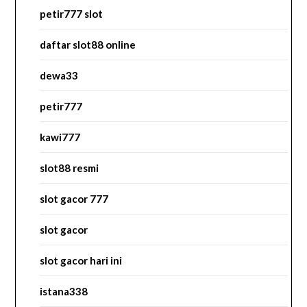
petir777 slot
daftar slot88 online
dewa33
petir777
kawi777
slot88 resmi
slot gacor 777
slot gacor
slot gacor hari ini
istana338