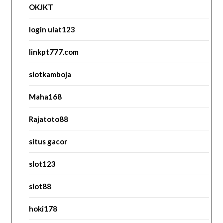
OKJKT
login ulat123
linkpt777.com
slotkamboja
Maha168
Rajatoto88
situs gacor
slot123
slot88
hoki178