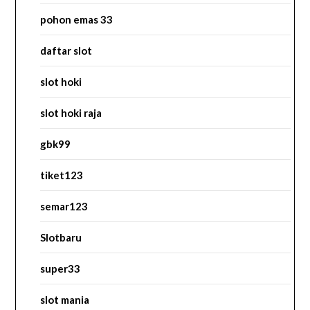
pohon emas 33
daftar slot
slot hoki
slot hoki raja
gbk99
tiket123
semar123
Slotbaru
super33
slot mania