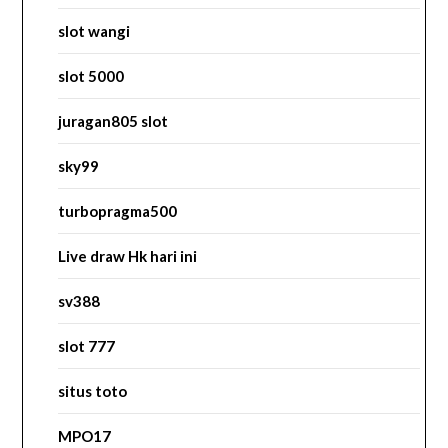
slot wangi
slot 5000
juragan805 slot
sky99
turbopragma500
Live draw Hk hari ini
sv388
slot 777
situs toto
MPO17