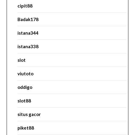
cipit88
Badak178
istana344
istana338
slot
viutoto
oddigo
slot88
situs gacor
piket88