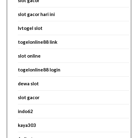
slot gacor
slot gacor hari ini
lvtogel slot
togelonline88 link
slot online
togelonline88 login
dewa slot
slot gacor
indo62
kaya303