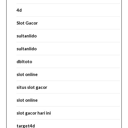
4d
Slot Gacor
sultanlido
sultanlido
dbltoto
slot online
situs slot gacor
slot online
slot gacor hari ini
target4d