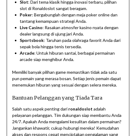
Slot
: Dari tema klasik hingga inovasi terbaru, pilihan
slot di Ronaldoslot sangat beragam.
Poker
: Bergabunglah dengan meja poker online dan
tantang kemampuan strategi Anda.
Live Casino
: Rasakan atmosfer kasino nyata dengan
dealer langsung di ujung jari Anda.
Sportsbook
: Taruhan pada olahraga favorit Anda dari
sepak bola hingga tenis tersedia.
Arcade
: Untuk hiburan santai, berbagai permainan
arcade siap menghibur Anda.
Memiliki banyak pilihan game memastikan tidak ada satu
pun pemain yang merasa bosan. Setiap jenis pemain dapat
menemukan hiburan yang sesuai dengan selera mereka.
Bantuan Pelanggan yang Tiada Tara
Salah satu aspek penting dari
ronaldoslot
adalah
pelayanan pelanggan. Tim dukungan siap membantu Anda
24/7. Apakah Anda mengalami kesulitan dalam permainan?
Jangankan khawatir, cukup hubungi mereka! Kemudahan
akses dan respons cepat menciptakan pengalaman yang