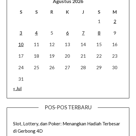
Agustus 2026
S
S
R
K
J
S
M
1
2
3
4
5
6
7
8
9
10
11
12
13
14
15
16
17
18
19
20
21
22
23
24
25
26
27
28
29
30
31
« Jul
POS-POS TERBARU
Slot, Lottery, dan Poker: Menangkan Hadiah Terbesar
di Gerbong 4D