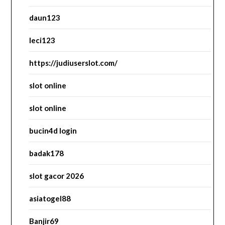
daun123
leci123
https://judiuserslot.com/
slot online
slot online
bucin4d login
badak178
slot gacor 2026
asiatogel88
Banjir69