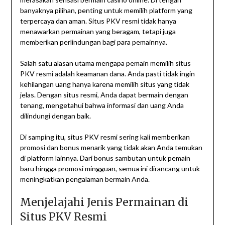
banyaknya pilihan, penting untuk memilih platform yang
terpercaya dan aman. Situs PKV resmi tidak hanya
menawarkan permainan yang beragam, tetapi juga
memberikan perlindungan bagi para pemainnya.
Salah satu alasan utama mengapa pemain memilih situs
PKV resmi adalah keamanan dana. Anda pasti tidak ingin
kehilangan uang hanya karena memilih situs yang tidak
jelas. Dengan situs resmi, Anda dapat bermain dengan
tenang, mengetahui bahwa informasi dan uang Anda
dilindungi dengan baik.
Di samping itu, situs PKV resmi sering kali memberikan
promosi dan bonus menarik yang tidak akan Anda temukan
di platform lainnya. Dari bonus sambutan untuk pemain
baru hingga promosi mingguan, semua ini dirancang untuk
meningkatkan pengalaman bermain Anda.
Menjelajahi Jenis Permainan di
Situs PKV Resmi