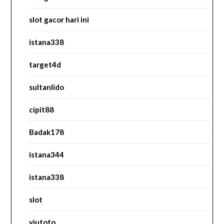
slot gacor hari ini
istana338
target4d
sultanlido
cipit88
Badak178
istana344
istana338
slot
viutoto