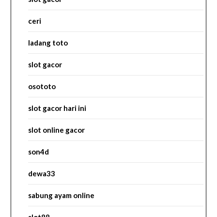
ceri
ladang toto
slot gacor
osototo
slot gacor hari ini
slot online gacor
son4d
dewa33
sabung ayam online