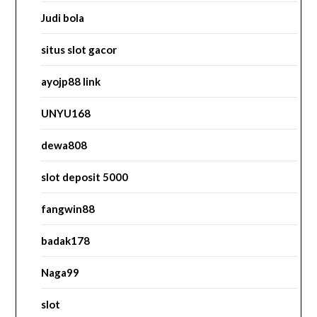
Judi bola
situs slot gacor
ayojp88 link
UNYU168
dewa808
slot deposit 5000
fangwin88
badak178
Naga99
slot