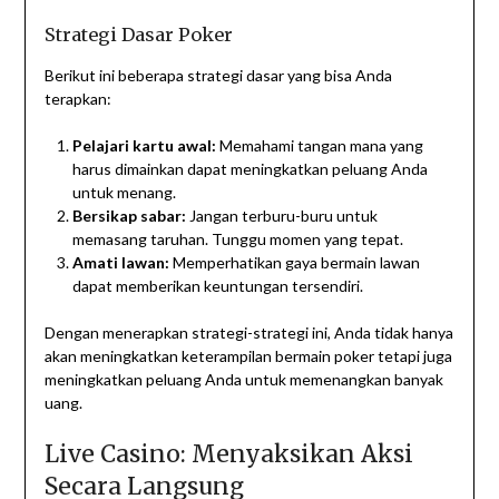
Strategi Dasar Poker
Berikut ini beberapa strategi dasar yang bisa Anda
terapkan:
Pelajari kartu awal:
Memahami tangan mana yang
harus dimainkan dapat meningkatkan peluang Anda
untuk menang.
Bersikap sabar:
Jangan terburu-buru untuk
memasang taruhan. Tunggu momen yang tepat.
Amati lawan:
Memperhatikan gaya bermain lawan
dapat memberikan keuntungan tersendiri.
Dengan menerapkan strategi-strategi ini, Anda tidak hanya
akan meningkatkan keterampilan bermain poker tetapi juga
meningkatkan peluang Anda untuk memenangkan banyak
uang.
Live Casino: Menyaksikan Aksi
Secara Langsung