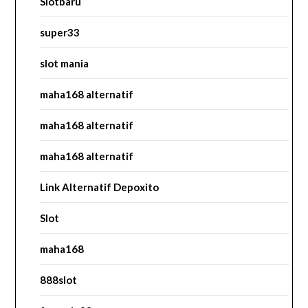
Slotbaru
super33
slot mania
maha168 alternatif
maha168 alternatif
maha168 alternatif
Link Alternatif Depoxito
Slot
maha168
888slot