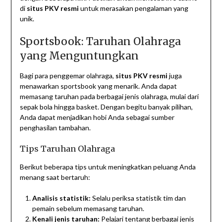
di
situs PKV resmi
untuk merasakan pengalaman yang
unik.
Sportsbook: Taruhan Olahraga
yang Menguntungkan
Bagi para penggemar olahraga,
situs PKV resmi
juga
menawarkan sportsbook yang menarik. Anda dapat
memasang taruhan pada berbagai jenis olahraga, mulai dari
sepak bola hingga basket. Dengan begitu banyak pilihan,
Anda dapat menjadikan hobi Anda sebagai sumber
penghasilan tambahan.
Tips Taruhan Olahraga
Berikut beberapa tips untuk meningkatkan peluang Anda
menang saat bertaruh:
Analisis statistik:
Selalu periksa statistik tim dan
pemain sebelum memasang taruhan.
Kenali jenis taruhan:
Pelajari tentang berbagai jenis