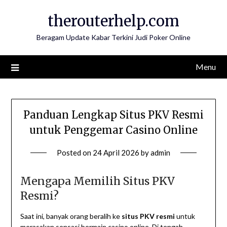
Skip
therouterhelp.com
to
content
Beragam Update Kabar Terkini Judi Poker Online
Menu
Panduan Lengkap Situs PKV Resmi
untuk Penggemar Casino Online
Posted on
24 April 2026
by
admin
Mengapa Memilih Situs PKV
Resmi?
Saat ini, banyak orang beralih ke
situs PKV resmi
untuk
merasakan sensasi bermain casino online. Di tengah