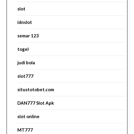
slot
idnslot
semar 123
togel
judi bola
slot777
situstotobet.com
DAN777 Slot Apk
slot online
MT777