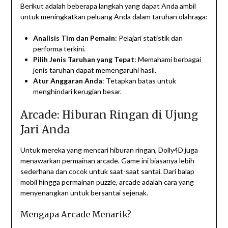
Berikut adalah beberapa langkah yang dapat Anda ambil
untuk meningkatkan peluang Anda dalam taruhan olahraga:
Analisis Tim dan Pemain
: Pelajari statistik dan
performa terkini.
Pilih Jenis Taruhan yang Tepat
: Memahami berbagai
jenis taruhan dapat memengaruhi hasil.
Atur Anggaran Anda
: Tetapkan batas untuk
menghindari kerugian besar.
Arcade: Hiburan Ringan di Ujung
Jari Anda
Untuk mereka yang mencari hiburan ringan, Dolly4D juga
menawarkan permainan arcade. Game ini biasanya lebih
sederhana dan cocok untuk saat-saat santai. Dari balap
mobil hingga permainan puzzle, arcade adalah cara yang
menyenangkan untuk bersantai sejenak.
Mengapa Arcade Menarik?