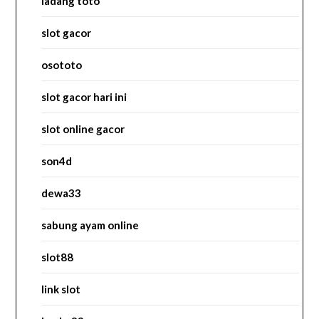
ladang toto
slot gacor
osototo
slot gacor hari ini
slot online gacor
son4d
dewa33
sabung ayam online
slot88
link slot