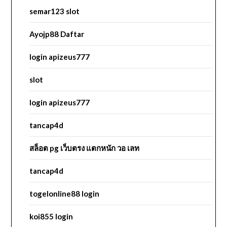
semar123 slot
Ayojp88 Daftar
login apizeus777
slot
login apizeus777
tancap4d
สล็อต pg เว็บตรง แตกหนัก วอ เลท
tancap4d
togelonline88 login
koi855 login