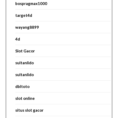
bospragmax1000
target4d
wayang8899
4d
Slot Gacor
sultanlido
sultanlido
dbltoto
slot online
situs slot gacor