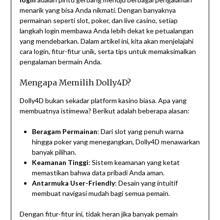
menarik yang bisa Anda nikmati. Dengan banyaknya
permainan seperti slot, poker, dan live casino, setiap
langkah login membawa Anda lebih dekat ke petualangan
yang mendebarkan. Dalam artikel ini, kita akan menjelajahi
cara login, fitur-fitur unik, serta tips untuk memaksimalkan
pengalaman bermain Anda.
Mengapa Memilih Dolly4D?
Dolly4D bukan sekadar platform kasino biasa. Apa yang
membuatnya istimewa? Berikut adalah beberapa alasan:
Beragam Permainan
: Dari slot yang penuh warna
hingga poker yang menegangkan, Dolly4D menawarkan
banyak pilihan.
Keamanan Tinggi
: Sistem keamanan yang ketat
memastikan bahwa data pribadi Anda aman.
Antarmuka User-Friendly
: Desain yang intuitif
membuat navigasi mudah bagi semua pemain.
Dengan fitur-fitur ini, tidak heran jika banyak pemain