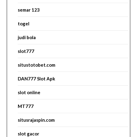
semar 123
togel
judi bola
slot777
situstotobet.com
DAN777 Slot Apk
slot online
MT777
situsrajaspin.com
slot gacor