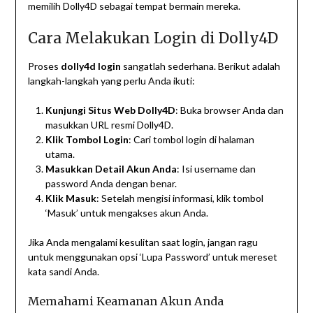
memilih Dolly4D sebagai tempat bermain mereka.
Cara Melakukan Login di Dolly4D
Proses
dolly4d login
sangatlah sederhana. Berikut adalah
langkah-langkah yang perlu Anda ikuti:
Kunjungi Situs Web Dolly4D
: Buka browser Anda dan
masukkan URL resmi Dolly4D.
Klik Tombol Login
: Cari tombol login di halaman
utama.
Masukkan Detail Akun Anda
: Isi username dan
password Anda dengan benar.
Klik Masuk
: Setelah mengisi informasi, klik tombol
‘Masuk’ untuk mengakses akun Anda.
Jika Anda mengalami kesulitan saat login, jangan ragu
untuk menggunakan opsi ‘Lupa Password’ untuk mereset
kata sandi Anda.
Memahami Keamanan Akun Anda