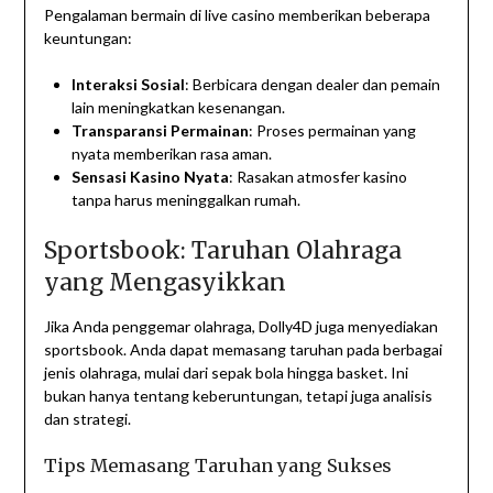
Pengalaman bermain di live casino memberikan beberapa
keuntungan:
Interaksi Sosial
: Berbicara dengan dealer dan pemain
lain meningkatkan kesenangan.
Transparansi Permainan
: Proses permainan yang
nyata memberikan rasa aman.
Sensasi Kasino Nyata
: Rasakan atmosfer kasino
tanpa harus meninggalkan rumah.
Sportsbook: Taruhan Olahraga
yang Mengasyikkan
Jika Anda penggemar olahraga, Dolly4D juga menyediakan
sportsbook. Anda dapat memasang taruhan pada berbagai
jenis olahraga, mulai dari sepak bola hingga basket. Ini
bukan hanya tentang keberuntungan, tetapi juga analisis
dan strategi.
Tips Memasang Taruhan yang Sukses