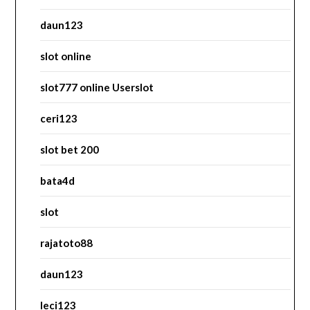
daun123
slot online
slot777 online Userslot
ceri123
slot bet 200
bata4d
slot
rajatoto88
daun123
leci123