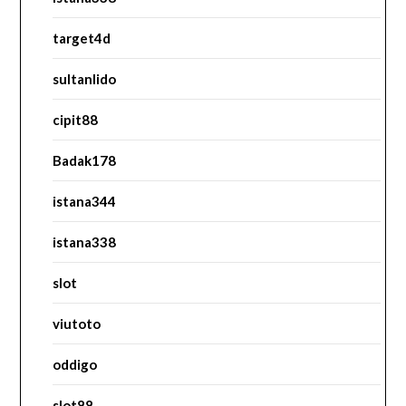
target4d
sultanlido
cipit88
Badak178
istana344
istana338
slot
viutoto
oddigo
slot88