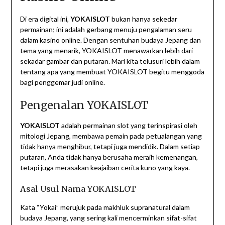
Di era digital ini,
YOKAISLOT
bukan hanya sekedar
permainan; ini adalah gerbang menuju pengalaman seru
dalam kasino online. Dengan sentuhan budaya Jepang dan
tema yang menarik, YOKAISLOT menawarkan lebih dari
sekadar gambar dan putaran. Mari kita telusuri lebih dalam
tentang apa yang membuat YOKAISLOT begitu menggoda
bagi penggemar judi online.
Pengenalan YOKAISLOT
YOKAISLOT
adalah permainan slot yang terinspirasi oleh
mitologi Jepang, membawa pemain pada petualangan yang
tidak hanya menghibur, tetapi juga mendidik. Dalam setiap
putaran, Anda tidak hanya berusaha meraih kemenangan,
tetapi juga merasakan keajaiban cerita kuno yang kaya.
Asal Usul Nama YOKAISLOT
Kata “Yokai” merujuk pada makhluk supranatural dalam
budaya Jepang, yang sering kali mencerminkan sifat-sifat