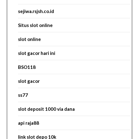
sejiwa.rsjsh.co.id
Situs slot online
slot online
slot gacor hari ini
BSO118
slot gacor
ss77
slot deposit 1000 via dana
api raja88
link slot depo 10k