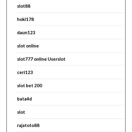
slot88
hoki178
daun123
slot online
slot777 online Userslot
ceri123
slot bet 200
bata4d
slot
rajatoto88