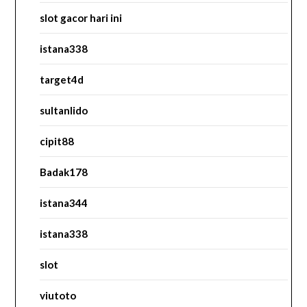
slot gacor hari ini
istana338
target4d
sultanlido
cipit88
Badak178
istana344
istana338
slot
viutoto