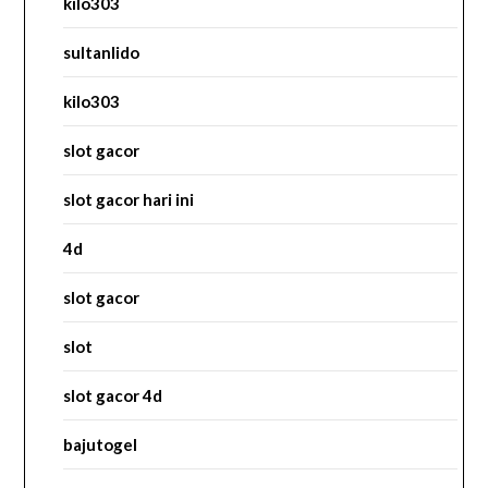
kilo303
sultanlido
kilo303
slot gacor
slot gacor hari ini
4d
slot gacor
slot
slot gacor 4d
bajutogel