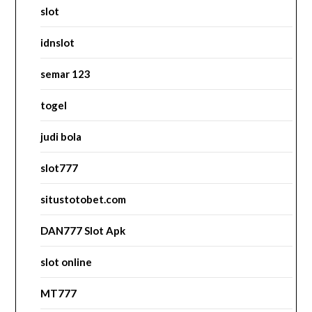
slot
idnslot
semar 123
togel
judi bola
slot777
situstotobet.com
DAN777 Slot Apk
slot online
MT777