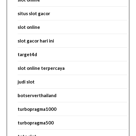
situs slot gacor
slot online
slot gacor hari ini
target4d
slot online terpercaya
judi slot
botserverthailand
turbopragma1000
turbopragma500