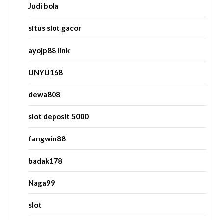
Judi bola
situs slot gacor
ayojp88 link
UNYU168
dewa808
slot deposit 5000
fangwin88
badak178
Naga99
slot