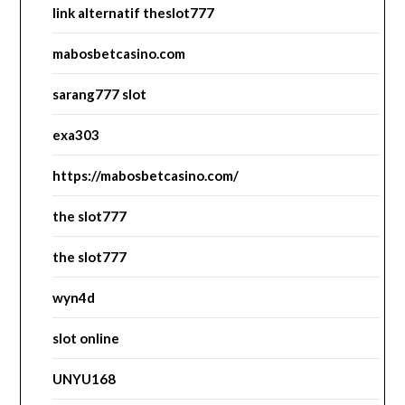
link alternatif theslot777
mabosbetcasino.com
sarang777 slot
exa303
https://mabosbetcasino.com/
the slot777
the slot777
wyn4d
slot online
UNYU168