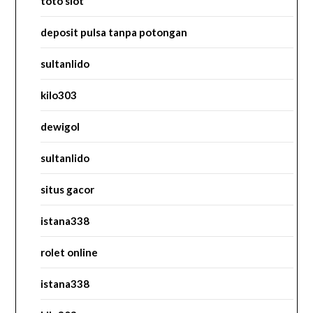
toto slot
deposit pulsa tanpa potongan
sultanlido
kilo303
dewigol
sultanlido
situs gacor
istana338
rolet online
istana338