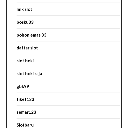
link slot
bosku33
pohon emas 33
daftar slot
slot hoki
slot hoki raja
gbk99
tiket123
semar123
Slotbaru