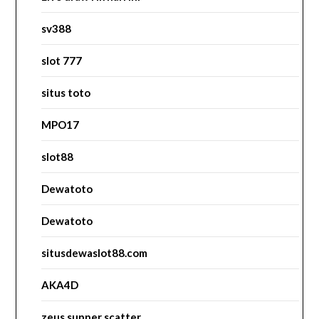
sv388
slot 777
situs toto
MPO17
slot88
Dewatoto
Dewatoto
situsdewaslot88.com
AKA4D
zeus supper scatter