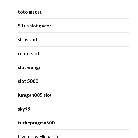
toto macau
Situs slot gacor
situs slot
robot slot
slot wangi
slot 5000
juragan805 slot
sky99
turbopragma500
Live draw Hk hari ini