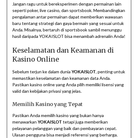
Jangan ragu untuk bereksperimen dengan permainan lain
seperti poker, live casino, dan sportsbook. Membandingkan
pengalaman antar permainan dapat memberikan wawasan
baru tentang strategi dan gaya bermain yang sesuai untuk
Anda. Misalnya, bertaruh di sportsbook sambil menunggu
hasil daripada YOKAISLOT bisa menambah adrenalin Anda!
Keselamatan dan Keamanan di
Kasino Online
Sebelum terjun ke dalam dunia
YOKAISLOT
, penting untuk
memastikan keselamatan dan keamanan data Anda.
Pastikan kasino online yang Anda pilih memiliki lisensi yang
valid dan kebijakan privasi yang jelas.
Memilih Kasino yang Tepat
Pastikan Anda memilih kasino yang bukan hanya
menawarkan
YOKAISLOT
tetapi juga memberikan
pelayanan pelanggan yang baik dan pembayaran cepat.
Ulasan pengguna bisa menjadi referensi yang berharga.