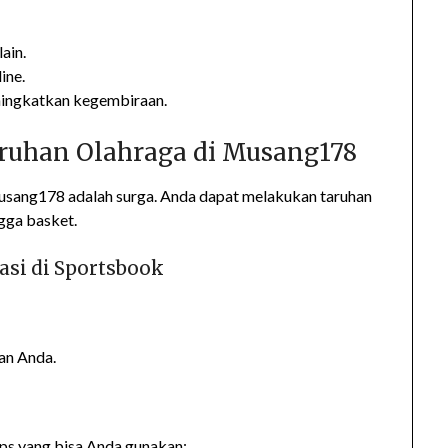
ain.
ine.
ningkatkan kegembiraan.
uhan Olahraga di Musang178
usang178 adalah surga. Anda dapat melakukan taruhan
ngga basket.
si di Sportsbook
han Anda.
tips yang bisa Anda gunakan: