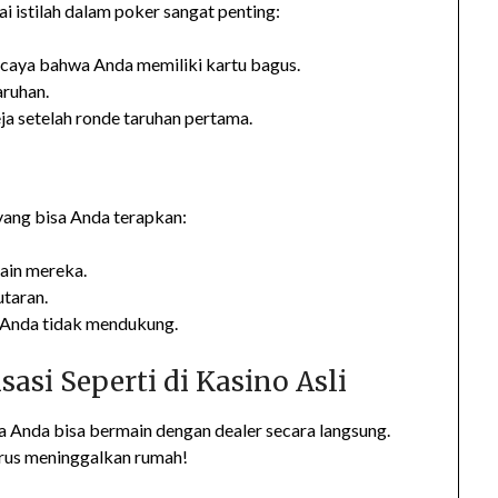
istilah dalam poker sangat penting:
caya bahwa Anda memiliki kartu bagus.
ruhan.
ja setelah ronde taruhan pertama.
 yang bisa Anda terapkan:
main mereka.
utaran.
u Anda tidak mendukung.
asi Seperti di Kasino Asli
 Anda bisa bermain dengan dealer secara langsung.
rus meninggalkan rumah!