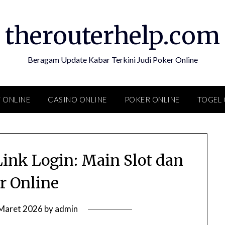
therouterhelp.com
Beragam Update Kabar Terkini Judi Poker Online
T ONLINE
CASINO ONLINE
POKER ONLINE
TOGEL 
nk Login: Main Slot dan
r Online
Maret 2026
by
admin