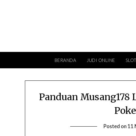
Skip
to
content
BERANDA
JUDI ONLINE
SLO
Panduan Musang178 Li
Poke
Posted on
11 