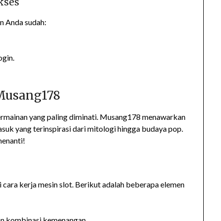
kses
an Anda sudah:
gin.
 Musang178
u permainan yang paling diminati. Musang178 menawarkan
uk yang terinspirasi dari mitologi hingga budaya pop.
menanti!
cara kerja mesin slot. Berikut adalah beberapa elemen
n kombinasi kemenangan.