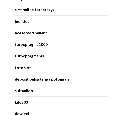
slot online terpercaya
judi slot
botserverthailand
turbopragma1000
turbopragma500
toto slot
deposit pulsa tanpa potongan
sultanlido
kilo303
dewigol