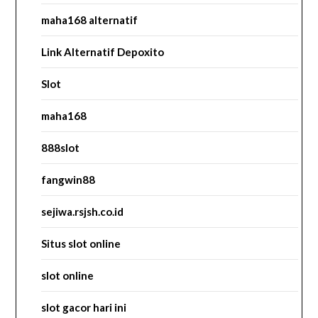
maha168 alternatif
Link Alternatif Depoxito
Slot
maha168
888slot
fangwin88
sejiwa.rsjsh.co.id
Situs slot online
slot online
slot gacor hari ini