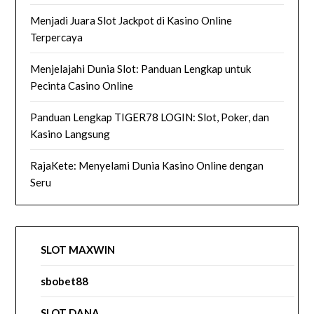
Menjadi Juara Slot Jackpot di Kasino Online
Terpercaya
Menjelajahi Dunia Slot: Panduan Lengkap untuk
Pecinta Casino Online
Panduan Lengkap TIGER78 LOGIN: Slot, Poker, dan
Kasino Langsung
RajaKete: Menyelami Dunia Kasino Online dengan
Seru
SLOT MAXWIN
sbobet88
SLOT DANA