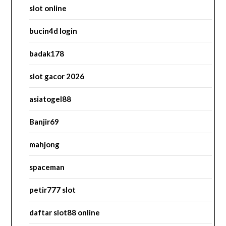
slot online
bucin4d login
badak178
slot gacor 2026
asiatogel88
Banjir69
mahjong
spaceman
petir777 slot
daftar slot88 online