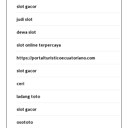
slot gacor
judi slot
dewa slot
slot online terpercaya
https://portalturisticoecuatoriano.com
slot gacor
ceri
ladang toto
slot gacor
osototo