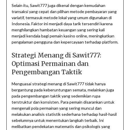
Selain itu, Sawit777 juga dikenal dengan kemudahan
transaksi yang cepat dan pilihan metode pembayaran yang
variatif, termasuk metode lokal yang umum digunakan di
Indonesia. Faktor ini menjadi daya tarik tersendiri karena
menghilangkan hambatan keuangan yang sering kali
menjadi kendala bagi pemain kasino online, meningkatkan
pengalaman pengguna dan kepercayaan terhadap platform.
Strategi Menang di Sawit777:
Optimasi Permainan dan
Pengembangan Taktik
Menguasai strategi menang di Sawit777 tidak hanya
bergantung pada keberuntungan semata, melainkan juga
pada pengembangan taktik yang sedemikian rupa
terstruktur dan konsisten. Para pemain disarankan untuk
mengenali pola permainan yang sering muncul dan
melakukan analisis statistik sederhana terhadap hasil-hasil
sebelumnya untuk menentukan langkah terbaik. Ini
melibatkan pendekatan matematis dan psikologis yang