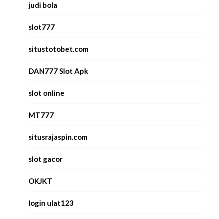
judi bola
slot777
situstotobet.com
DAN777 Slot Apk
slot online
MT777
situsrajaspin.com
slot gacor
OKJKT
login ulat123