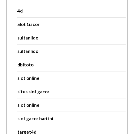
4d
Slot Gacor
sultanlido
sultanlido
dbltoto
slot online
situs slot gacor
slot online
slot gacor hari ini
target4d