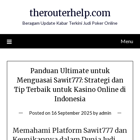
Skip
therouterhelp.com
to
content
Beragam Update Kabar Terkini Judi Poker Online
Menu
Panduan Ultimate untuk
Menguasai Sawit777: Strategi dan
Tip Terbaik untuk Kasino Online di
Indonesia
Posted on
16 September 2025
by
admin
Memahami Platform Sawit777 dan
Keunikannya dalam Dunia Judi