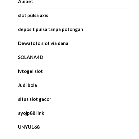
Apibet
slot pulsa axis
deposit pulsa tanpa potongan
Dewatoto slot via dana
SOLANA4D
lvtogel slot
Judi bola
situs slot gacor
ayojp88 link
UNYU168