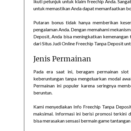
ikuti petunjuk untuk klaim freechip Anda. Sanga
untuk memastikan Anda dapat memanfaatkan bo
Putaran bonus tidak hanya memberikan kesem
pengalaman Anda. Dengan memahami mekanisme
Deposit, Anda bisa meningkatkan kemenangan t
dari Situs Judi Online Freechip Tanpa Deposit u
Jenis Permainan
Pada era saat ini, beragam permainan slot
keberuntungan tanpa mengeluarkan modal awal. 
Permainan ini populer karena seringnya mem
beruntun.
Kami menyediakan Info Freechip Tanpa Deposi
maksimal. Informasi ini berisi promosi terkini 
bisa merasakan sensasi bermain game tantangan 