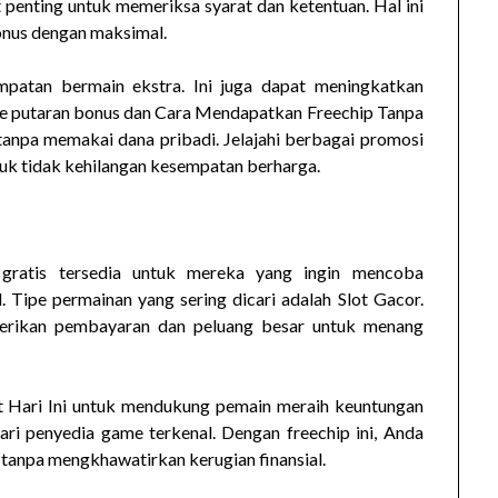
t penting untuk memeriksa syarat dan ketentuan. Hal ini
nus dengan maksimal.
patan bermain ekstra. Ini juga dapat meningkatkan
 putaran bonus dan Cara Mendapatkan Freechip Tanpa
anpa memakai dana pribadi. Jelajahi berbagai promosi
ntuk tidak kehilangan kesempatan berharga.
 gratis tersedia untuk mereka yang ingin mencoba
Tipe permainan yang sering dicari adalah Slot Gacor.
berikan pembayaran dan peluang besar untuk menang
t Hari Ini untuk mendukung pemain meraih keuntungan
dari penyedia game terkenal. Dengan freechip ini, Anda
tanpa mengkhawatirkan kerugian finansial.