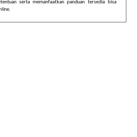
tentuan serta memanfaatkan panduan tersedia bisa
line.