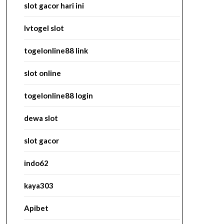
slot gacor hari ini
lvtogel slot
togelonline88 link
slot online
togelonline88 login
dewa slot
slot gacor
indo62
kaya303
Apibet