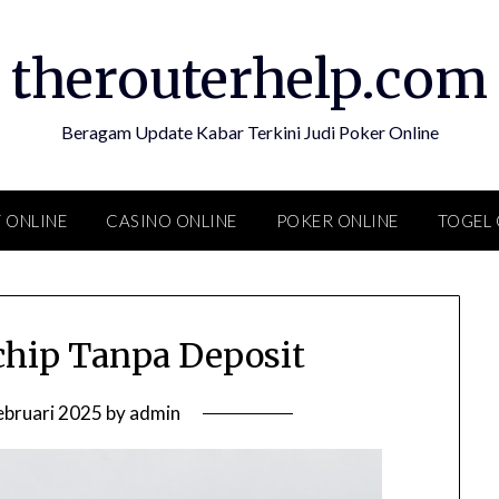
therouterhelp.com
Beragam Update Kabar Terkini Judi Poker Online
T ONLINE
CASINO ONLINE
POKER ONLINE
TOGEL 
echip Tanpa Deposit
ebruari 2025
by
admin