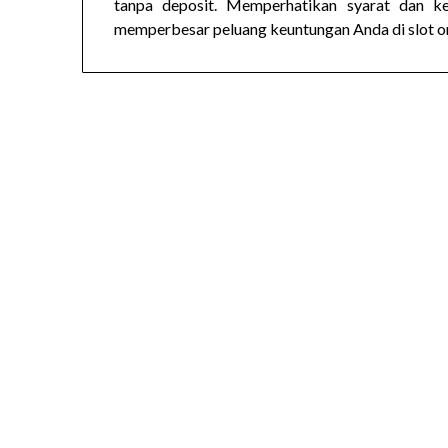
tanpa deposit. Memperhatikan syarat dan ke
memperbesar peluang keuntungan Anda di slot on