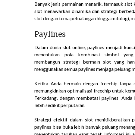
Banyak jenis permainan menarik, termasuk slot kl
slot menawarkan dinamika dan strategi berbe
slot dengan tema petualangan hingga mitologi, m
Paylines
Dalam dunia slot online, paylines menjadi kun
menentukan pola kombinasi simbol yang
membangun strategi bermain slot yang handa
menggunakan semua paylines menjaga peluang me
Ketika Anda bermain dengan freechip tanpa de
memungkinkan optimalisasi freechip untuk kem
Terkadang, dengan membatasi paylines, Anda
lebih sedikit per putaran.
Strategi efektif dalam slot menitikberatkan 
paylines bisa buka lebih banyak peluang mena
menentukan taruhan yang tepat. Informasi in