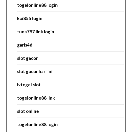
togelonline88 login
koi855 login
tuna787 link login
garis4d
slot gacor
slot gacor hari ini
lvtogel slot
togelonline88 link
slot online
togelonline88 login