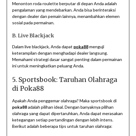
Menonton roda roulette berputar di depan Anda adalah
pengalaman yang mendebarkan. Anda bisa berinteraksi
dengan dealer dan pemain lainnya, menambahkan elemen
sosial pada permainan.
B. Live Blackjack
Dalam live blackjack, Anda dapat
poka88
menguji
keterampilan dengan menghadapi dealer langsung.
Memahami strategi dasar sangat penting dalam permainan
ini untuk meningkatkan peluang Anda.
5. Sportsbook: Taruhan Olahraga
di Poka88
Apakah Anda penggemar olahraga? Maka sportsbook di
poka88
adalah pilihan ideal. Dengan banyaknya pilihan
olahraga yang dapat dipertaruhkan, Anda dapat merasakan
ketegangan setiap pertandingan dengan lebih intens.
Berikut adalah beberapa tips untuk taruhan olahraga: