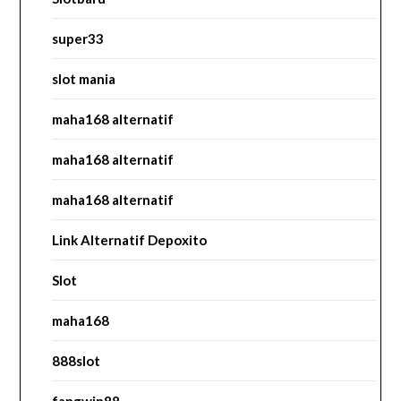
super33
slot mania
maha168 alternatif
maha168 alternatif
maha168 alternatif
Link Alternatif Depoxito
Slot
maha168
888slot