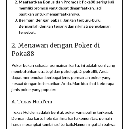
Manfaatkan Bonus dan Promosi:
Poka88 sering kali
memiliki promosi yang dapat dimanfaatkan, jadi
pastikan untuk memanfaatkannya.
Bermain dengan Sabar:
Jangan terburu-buru.
Bermainlah dengan tenang dan nikmati pengalaman
tersebut.
2. Menawan dengan Poker di
Poka88
Poker bukan sekadar permainan kartu; ini adalah seni yang
membutuhkan strategi dan psikologi. Di
poka88
, Anda
dapat menemukan berbagai jenis permainan poker yang
sesuai dengan ketertarikan Anda. Mari kita lihat beberapa
jenis poker yang populer:
A. Texas Hold’em
Texas Hold’em adalah bentuk poker yang paling terkenal.
Dengan dua kartu hole dan lima kartu komunitas, pemain
harus merangkai kombinasi terbaik.Namun, ingatlah bahwa