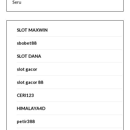
Seru
SLOT MAXWIN
sbobet88
SLOT DANA
slot gacor
slot gacor 88
CERI123
HIMALAYA4D
petir388