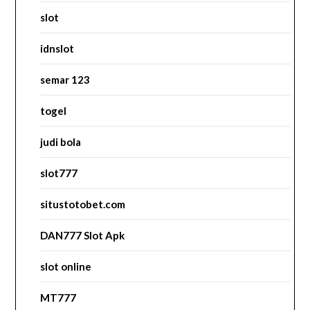
slot
idnslot
semar 123
togel
judi bola
slot777
situstotobet.com
DAN777 Slot Apk
slot online
MT777