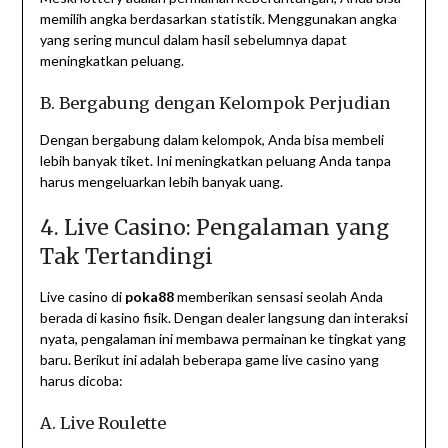
memilih angka berdasarkan statistik. Menggunakan angka
yang sering muncul dalam hasil sebelumnya dapat
meningkatkan peluang.
B. Bergabung dengan Kelompok Perjudian
Dengan bergabung dalam kelompok, Anda bisa membeli
lebih banyak tiket. Ini meningkatkan peluang Anda tanpa
harus mengeluarkan lebih banyak uang.
4. Live Casino: Pengalaman yang
Tak Tertandingi
Live casino di
poka88
memberikan sensasi seolah Anda
berada di kasino fisik. Dengan dealer langsung dan interaksi
nyata, pengalaman ini membawa permainan ke tingkat yang
baru. Berikut ini adalah beberapa game live casino yang
harus dicoba:
A. Live Roulette