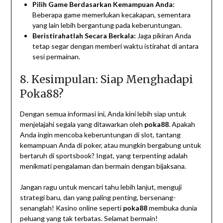
Pilih Game Berdasarkan Kemampuan Anda:
Beberapa game memerlukan kecakapan, sementara
yang lain lebih bergantung pada keberuntungan.
Beristirahatlah Secara Berkala:
Jaga pikiran Anda
tetap segar dengan memberi waktu istirahat di antara
sesi permainan.
8. Kesimpulan: Siap Menghadapi
Poka88?
Dengan semua informasi ini, Anda kini lebih siap untuk
menjelajahi segala yang ditawarkan oleh
poka88
. Apakah
Anda ingin mencoba keberuntungan di slot, tantang
kemampuan Anda di poker, atau mungkin bergabung untuk
bertaruh di sportsbook? Ingat, yang terpenting adalah
menikmati pengalaman dan bermain dengan bijaksana.
Jangan ragu untuk mencari tahu lebih lanjut, menguji
strategi baru, dan yang paling penting, bersenang-
senanglah! Kasino online seperti
poka88
membuka dunia
peluang yang tak terbatas. Selamat bermain!