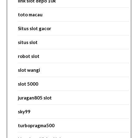
link slot depo 10k
toto macau
Situs slot gacor
situs slot
robot slot
slot wangi
slot 5000
juragan805 slot
sky99
turbopragma500