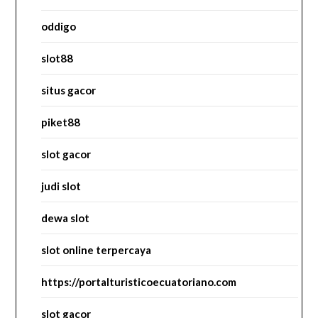
oddigo
slot88
situs gacor
piket88
slot gacor
judi slot
dewa slot
slot online terpercaya
https://portalturisticoecuatoriano.com
slot gacor