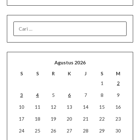
CARI
UNTUK:
Agustus 2026
S
S
R
K
J
S
M
1
2
3
4
5
6
7
8
9
10
11
12
13
14
15
16
17
18
19
20
21
22
23
24
25
26
27
28
29
30