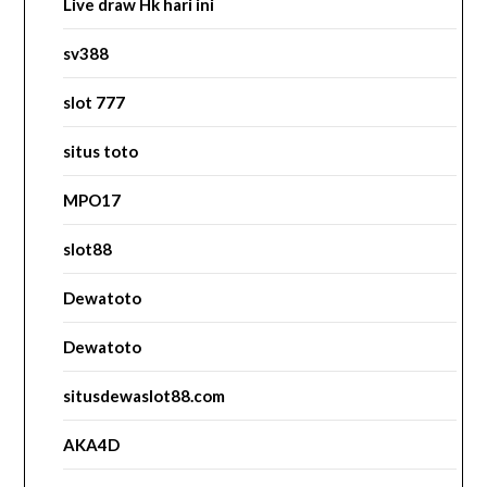
Live draw Hk hari ini
sv388
slot 777
situs toto
MPO17
slot88
Dewatoto
Dewatoto
situsdewaslot88.com
AKA4D