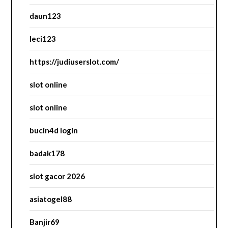
daun123
leci123
https://judiuserslot.com/
slot online
slot online
bucin4d login
badak178
slot gacor 2026
asiatogel88
Banjir69