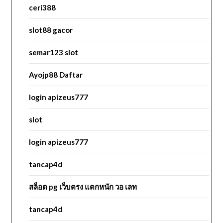
ceri388
slot88 gacor
semar123 slot
Ayojp88 Daftar
login apizeus777
slot
login apizeus777
tancap4d
สล็อต pg เว็บตรง แตกหนัก วอ เลท
tancap4d