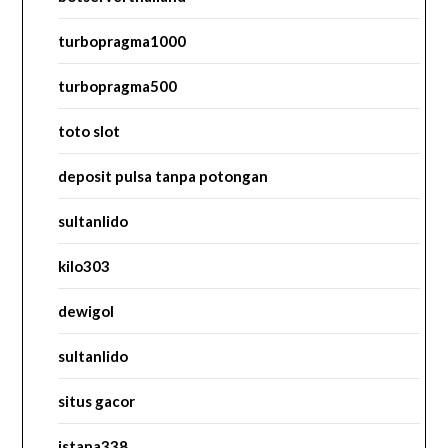
turbopragma1000
turbopragma500
toto slot
deposit pulsa tanpa potongan
sultanlido
kilo303
dewigol
sultanlido
situs gacor
istana338