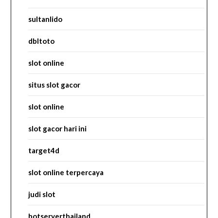
sultanlido
dbltoto
slot online
situs slot gacor
slot online
slot gacor hari ini
target4d
slot online terpercaya
judi slot
botserverthailand