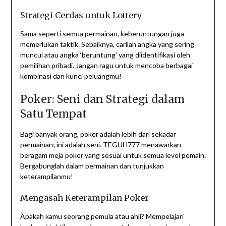
Strategi Cerdas untuk Lottery
Sama seperti semua permainan, keberuntungan juga
memerlukan taktik. Sebaiknya, carilah angka yang sering
muncul atau angka ‘beruntung’ yang diidentifikasi oleh
pemilihan pribadi. Jangan ragu untuk mencoba berbagai
kombinasi dan kunci peluangmu!
Poker: Seni dan Strategi dalam
Satu Tempat
Bagi banyak orang, poker adalah lebih dari sekadar
permainan; ini adalah seni. TEGUH777 menawarkan
beragam meja poker yang sesuai untuk semua level pemain.
Bergabunglah dalam permainan dan tunjukkan
keterampilanmu!
Mengasah Keterampilan Poker
Apakah kamu seorang pemula atau ahli? Mempelajari