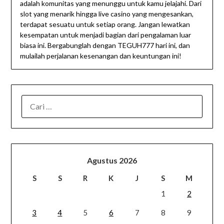
adalah komunitas yang menunggu untuk kamu jelajahi. Dari
slot yang menarik hingga live casino yang mengesankan,
terdapat sesuatu untuk setiap orang. Jangan lewatkan
kesempatan untuk menjadi bagian dari pengalaman luar
biasa ini. Bergabunglah dengan TEGUH777 hari ini, dan
mulailah perjalanan kesenangan dan keuntungan ini!
CARI
UNTUK:
Agustus 2026
S
S
R
K
J
S
M
1
2
3
4
5
6
7
8
9