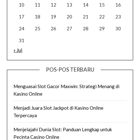
10
11
12
13
14
15
16
17
18
19
20
21
22
23
24
25
26
27
28
29
30
31
« Jul
POS-POS TERBARU
Menguasai Slot Gacor Maxwin: Strategi Menang di
Kasino Online
Menjadi Juara Slot Jackpot di Kasino Online
Terpercaya
Menjelajahi Dunia Slot: Panduan Lengkap untuk
Pecinta Casino Online