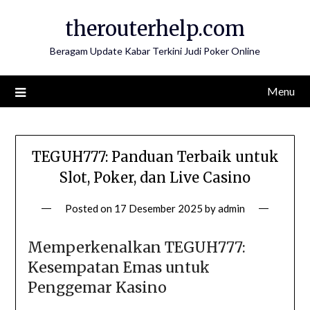
Skip
therouterhelp.com
to
content
Beragam Update Kabar Terkini Judi Poker Online
Menu
TEGUH777: Panduan Terbaik untuk
Slot, Poker, dan Live Casino
Posted on
17 Desember 2025
by
admin
Memperkenalkan TEGUH777:
Kesempatan Emas untuk
Penggemar Kasino