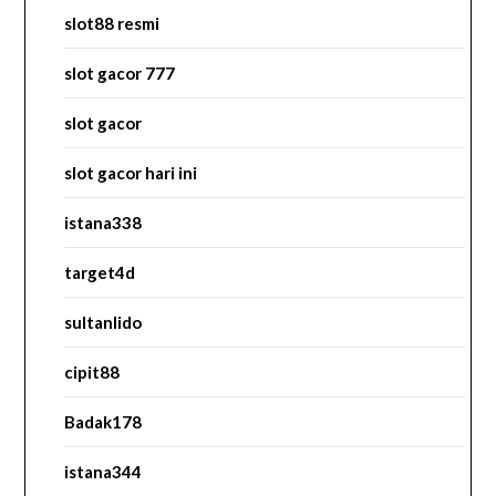
slot88 resmi
slot gacor 777
slot gacor
slot gacor hari ini
istana338
target4d
sultanlido
cipit88
Badak178
istana344