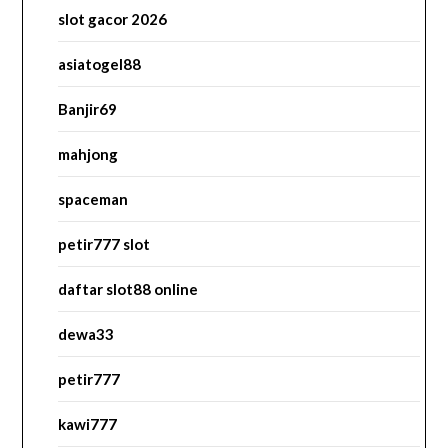
slot gacor 2026
asiatogel88
Banjir69
mahjong
spaceman
petir777 slot
daftar slot88 online
dewa33
petir777
kawi777