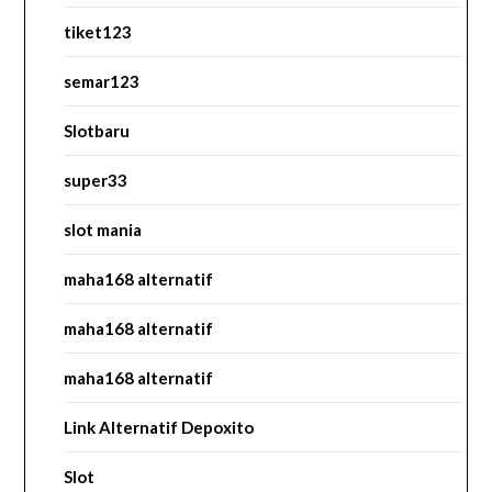
tiket123
semar123
Slotbaru
super33
slot mania
maha168 alternatif
maha168 alternatif
maha168 alternatif
Link Alternatif Depoxito
Slot